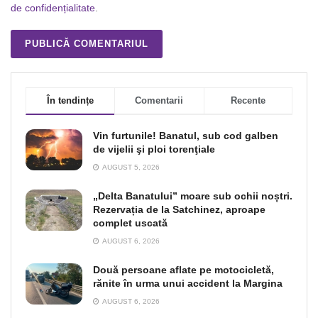
de confidențialitate
.
În tendințe
Comentarii
Recente
Vin furtunile! Banatul, sub cod galben
de vijelii şi ploi torenţiale
AUGUST 5, 2026
„Delta Banatului” moare sub ochii noștri.
Rezervația de la Satchinez, aproape
complet uscată
AUGUST 6, 2026
Două persoane aflate pe motocicletă,
rănite în urma unui accident la Margina
AUGUST 6, 2026