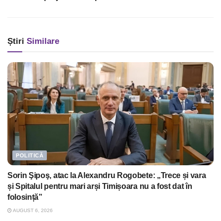
Știri
Similare
POLITICĂ
Sorin Şipoş, atac la Alexandru Rogobete: „Trece și vara
și Spitalul pentru mari arși Timișoara nu a fost dat în
folosință”
AUGUST 6, 2026