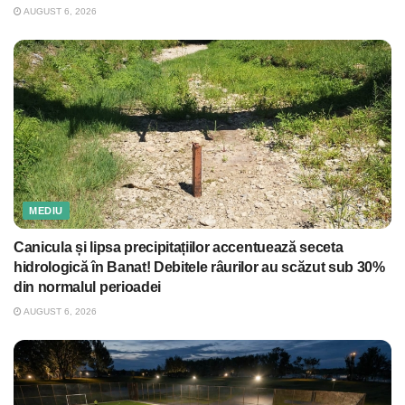
AUGUST 6, 2026
MEDIU
Canicula și lipsa precipitațiilor accentuează seceta
hidrologică în Banat! Debitele râurilor au scăzut sub 30%
din normalul perioadei
AUGUST 6, 2026