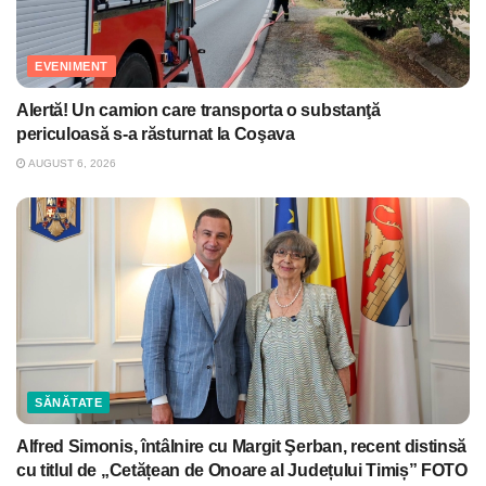
EVENIMENT
Alertă! Un camion care transporta o substanţă
periculoasă s-a răsturnat la Coşava
AUGUST 6, 2026
SĂNĂTATE
Alfred Simonis, întâlnire cu Margit Şerban, recent distinsă
cu titlul de „Cetățean de Onoare al Județului Timiș” FOTO