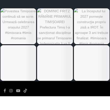
©
Ediția de Timiș
- Toate drepturile rezervate