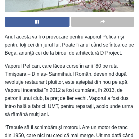
Anul acesta va fi o provocare pentru vaporul Pelican şi
pentru toţi cei din jurul lui. Poate fi anul când se întoarce pe
Bega, anunţă cei de la biroul de arhitectură D Project.
Vaporul Pelican, care făcea curse în anii ‘80 pe ruta
Timişoara – Diniaş- Sânmihaiul Român, devenind după
revoluţie restaurant plutitor, este aşteptat din nou pe apă.
Vaporul incendiat în 2012 a fost cumpărat, în 2013, de
patronii unui club, la preţ de fier vechi. Vaporul a fost dus
într-o hală a fabricii UMT, pentru reparaţii, acolo unde urma
să rămână mulţi ani.
“Trebuie să îi schimbăm şi motorul. Are un motor de tanc
din 1950, care nici nu cred că mai merge. Ultima dată când