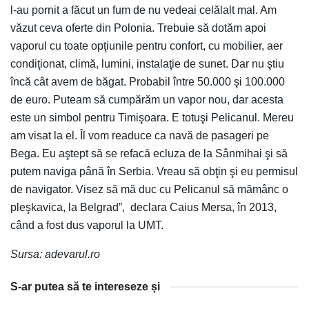
l-au pornit a făcut un fum de nu vedeai celălalt mal. Am
văzut ceva oferte din Polonia. Trebuie să dotăm apoi
vaporul cu toate opţiunile pentru confort, cu mobilier, aer
condiţionat, climă, lumini, instalaţie de sunet. Dar nu ştiu
încă cât avem de băgat. Probabil între 50.000 şi 100.000
de euro. Puteam să cumpărăm un vapor nou, dar acesta
este un simbol pentru Timişoara. E totuşi Pelicanul. Mereu
am visat la el. Îl vom readuce ca navă de pasageri pe
Bega. Eu aştept să se refacă ecluza de la Sânmihai şi să
putem naviga până în Serbia. Vreau să obţin şi eu permisul
de navigator. Visez să mă duc cu Pelicanul să mămânc o
pleşkavica, la Belgrad”, declara Caius Mersa, în 2013,
când a fost dus vaporul la UMT.
Sursa: adevarul.ro
S-ar putea să te intereseze și