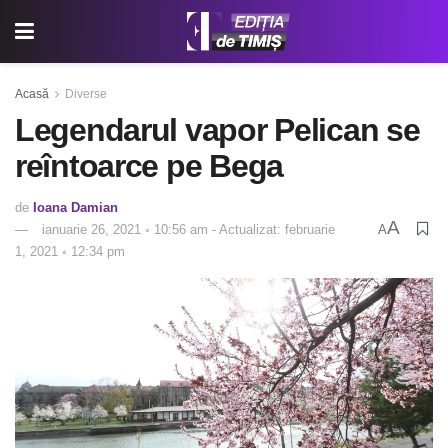
Acasă
Diverse
Legendarul vapor Pelican se
reîntoarce pe Bega
de
Ioana Damian
A
ianuarie 26, 2021 ◦ 10:56 am - Actualizat: februarie
A
1, 2021 ◦ 12:34 pm