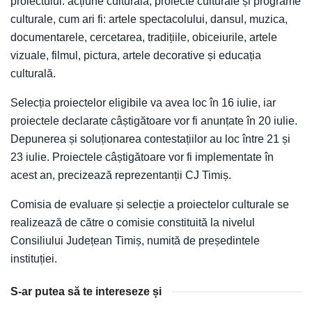
proiectului: acțiune culturală, proiecte culturale și programe
culturale, cum ari fi: artele spectacolului, dansul, muzica,
documentarele, cercetarea, tradițiile, obiceiurile, artele
vizuale, filmul, pictura, artele decorative și educația
culturală.
Selecția proiectelor eligibile va avea loc în 16 iulie, iar
proiectele declarate câștigătoare vor fi anunțate în 20 iulie.
Depunerea și soluționarea contestațiilor au loc între 21 și
23 iulie. Proiectele câștigătoare vor fi implementate în
acest an, precizează reprezentanții CJ Timiș.
Comisia de evaluare și selecție a proiectelor culturale se
realizează de către o comisie constituită la nivelul
Consiliului Județean Timiș, numită de președintele
instituției.
S-ar putea să te intereseze și