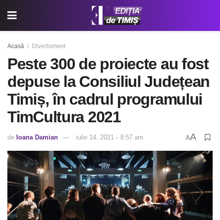
Acasă
Divertisment
Peste 300 de proiecte au fost
depuse la Consiliul Județean
Timiș, în cadrul programului
TimCultura 2021
A
de
Ioana Damian
iulie 14, 2021 ◦ 8:57 am
A