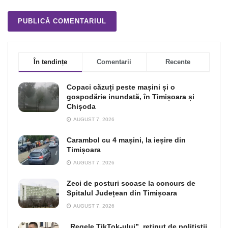
În tendințe
Comentarii
Recente
Copaci căzuți peste mașini și o
gospodărie inundată, în Timișoara și
Chișoda
AUGUST 7, 2026
Carambol cu 4 mașini, la ieșire din
Timișoara
AUGUST 7, 2026
Zeci de posturi scoase la concurs de
Spitalul Județean din Timișoara
AUGUST 7, 2026
„Regele TikTok-ului”, reţinut de poliţiştii