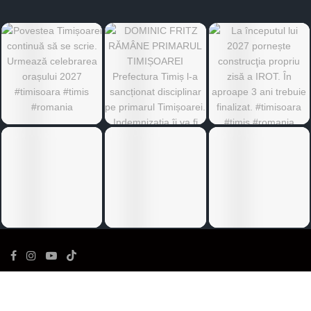
©
Ediția de Timiș
- Toate drepturile rezervate