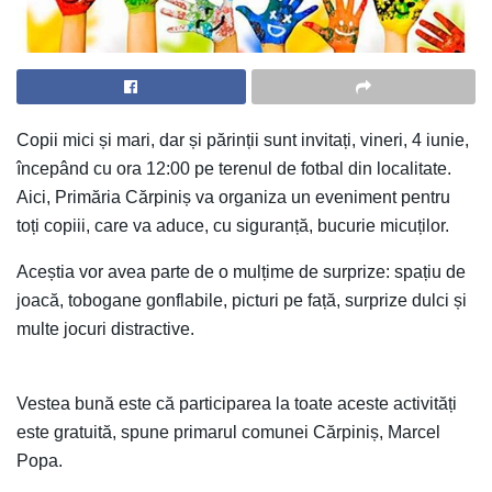
Copii mici și mari, dar și părinții sunt invitați, vineri, 4 iunie,
începând cu ora 12:00 pe terenul de fotbal din localitate.
Aici, Primăria Cărpiniș va organiza un eveniment pentru
toți copiii, care va aduce, cu siguranță, bucurie micuților.
Aceștia vor avea parte de o mulțime de surprize: spațiu de
joacă, tobogane gonflabile, picturi pe față, surprize dulci și
multe jocuri distractive.
Vestea bună este că participarea la toate aceste activități
este gratuită, spune primarul comunei Cărpiniș, Marcel
Popa.