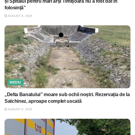
și Spitalul pentru mari arși Timișoara nu a fost dat în
folosință”
AUGUST 6, 2026
MEDIU
„Delta Banatului” moare sub ochii noștri. Rezervația de la
Satchinez, aproape complet uscată
AUGUST 6, 2026