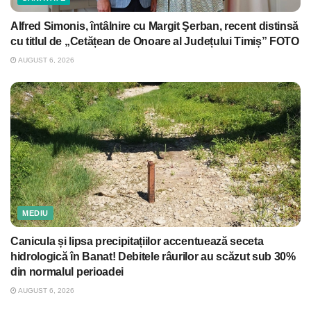
Alfred Simonis, întâlnire cu Margit Şerban, recent distinsă
cu titlul de „Cetățean de Onoare al Județului Timiș” FOTO
AUGUST 6, 2026
MEDIU
Canicula și lipsa precipitațiilor accentuează seceta
hidrologică în Banat! Debitele râurilor au scăzut sub 30%
din normalul perioadei
AUGUST 6, 2026