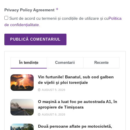
*
Privacy Policy Agreement
Sunt de acord cu termenii și condițiile de utilizare și cu
Politica
de confidențialitate
.
În tendințe
Comentarii
Recente
Vin furtunile! Banatul, sub cod galben
de vijelii şi ploi torenţiale
AUGUST 5, 2026
O maşină a luat foc pe autostrada A1, în
apropiere de Timişoara
AUGUST 6, 2026
Două persoane aflate pe motocicletă,