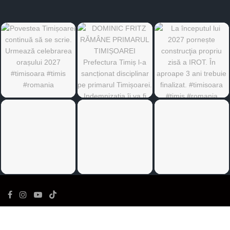
©
Ediția de Timiș
- Toate drepturile rezervate