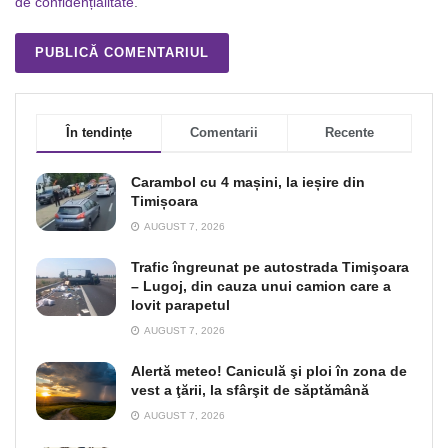
de confidențialitate
.
În tendințe
Comentarii
Recente
Carambol cu 4 mașini, la ieșire din
Timișoara
AUGUST 7, 2026
Trafic îngreunat pe autostrada Timişoara
– Lugoj, din cauza unui camion care a
lovit parapetul
AUGUST 7, 2026
Alertă meteo! Caniculă şi ploi în zona de
vest a ţării, la sfârşit de săptămână
AUGUST 7, 2026