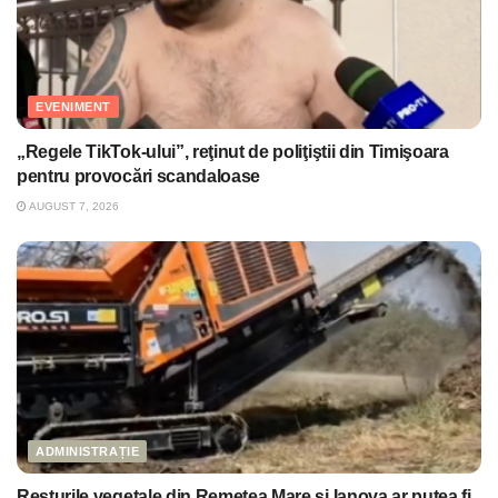
EVENIMENT
„Regele TikTok-ului”, reţinut de poliţiştii din Timişoara
pentru provocări scandaloase
AUGUST 7, 2026
ADMINISTRAȚIE
Resturile vegetale din Remetea Mare și Ianova ar putea fi