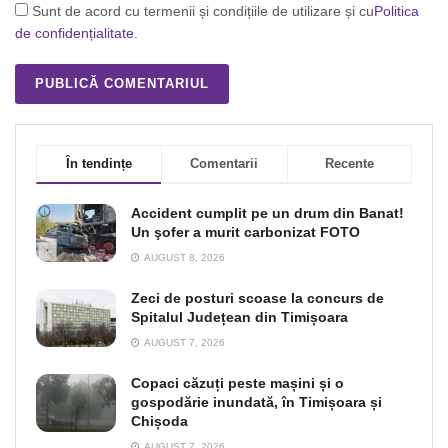
Sunt de acord cu termenii și condițiile de utilizare și cu
Politica
de confidențialitate
.
În tendințe
Comentarii
Recente
Accident cumplit pe un drum din Banat!
Un şofer a murit carbonizat FOTO
AUGUST 8, 2026
Zeci de posturi scoase la concurs de
Spitalul Județean din Timișoara
AUGUST 7, 2026
Copaci căzuți peste mașini și o
gospodărie inundată, în Timișoara și
Chișoda
AUGUST 7, 2026