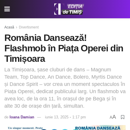
Acasă
Divertisment
România Dansează!
Flashmob în Piața Operei din
Timișoara
La Timișoara, șase cluburi de dans – Magnum
Team, Top Dance, An Dance, Bolero, Myrtis Dance
și Dance Spirit – vor crea un moment spectaculos în
Piața Operei, dedicat publicului larg. Un flashmob va
avea loc, de la ora 11, în orașul de pe Bega și în
alte 30 de orașe din țară, simultan.
A
de
Ioana Damian
iunie 13, 2025 ◦ 1:17 pm
A