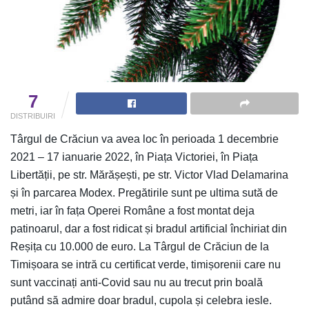
7
DISTRIBUIRI
Târgul de Crăciun va avea loc în perioada 1 decembrie
2021 – 17 ianuarie 2022, în Piața Victoriei, în Piața
Libertății, pe str. Mărășești, pe str. Victor Vlad Delamarina
și în parcarea Modex. Pregătirile sunt pe ultima sută de
metri, iar în fața Operei Române a fost montat deja
patinoarul, dar a fost ridicat și bradul artificial închiriat din
Reșița cu 10.000 de euro. La Târgul de Crăciun de la
Timișoara se intră cu certificat verde, timișorenii care nu
sunt vaccinați anti-Covid sau nu au trecut prin boală
putând să admire doar bradul, cupola și celebra iesle.