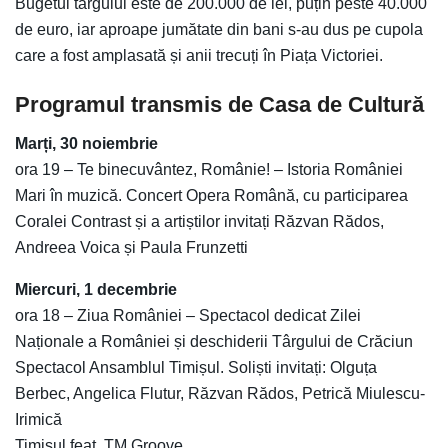
Bugetul târgului este de 200.000 de lei, puțin peste 40.000
de euro, iar aproape jumătate din bani s-au dus pe cupola
care a fost amplasată și anii trecuți în Piața Victoriei.
Programul transmis de Casa de Cultură
Marți, 30 noiembrie
ora 19 – Te binecuvântez, Românie! – Istoria României
Mari în muzică. Concert Opera Română, cu participarea
Coralei Contrast și a artiștilor invitați Răzvan Rădos,
Andreea Voica și Paula Frunzetti
Miercuri, 1 decembrie
ora 18 – Ziua României – Spectacol dedicat Zilei
Naționale a României și deschiderii Târgului de Crăciun
Spectacol Ansamblul Timișul. Soliști invitați: Olguța
Berbec, Angelica Flutur, Răzvan Rădos, Petrică Miulescu-
Irimică
Timișul feat. TM Groove