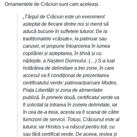
Ornamentele de Crăciun sunt cam aceleași.
„Târgul de Crăciun este un eveniment
așteptat de fiecare dintre noi și menit să
aducă bucurie în sufletele tuturor. De la
tradiționalele «căsuțe», la patinoar sau
carusel, el propune întoarcerea în lumea
copilăriei și așteptarea, în tihnă și cu
nădejde, a Nașterii Domnului. (…) S-a luat
hotărârea de delimitare a trei zone, în care
accesul va fi condiționat de prezentarea
certificatului verde: patinoar/parcare Modex,
Piața Libertății și zona de alimentație
publică. În primele două, certificatul verde va
fi solicitat la intrarea în zonele delimitate, iar
în cea de-a treia, acesta va fi scanat de către
furnizorii de servicii. Totuși, Crăciunul este al
tuturor, iar Hristos s-a născut pentru toți, cu
sau fără certificat verde. De aceea, ieslea și