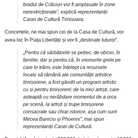
bradul de Crăciun vor fi amplasate în zone
nerestricționate”, explică reprezentanții
Casei de Cultură Timișoara.
Concertele, ne mai spun cei de la Casa de Cultură, vor
avea loc în Piața Libertății și vor fi „destinate tuturor”.
„Pentru că sărbătorile se petrec, de obicei, în
familie, dar și pentru că, în vremurile grele pe
care le trăim, este înțelept ca resursele
locale să rămână ale comunității artistice
timișorene, a fost gândit un program artistic
cu și pentru timișoreni: de la mici artiști, care
așteaptă cu nerăbdare momentul de a urca
pe scenă, la artiști și trupe timișorene
consacrate sau chiar istorice, așa cum sunt
Mircea Baniciu și Phoenix”, mai spun
reprezentanții Casei de Cultură.