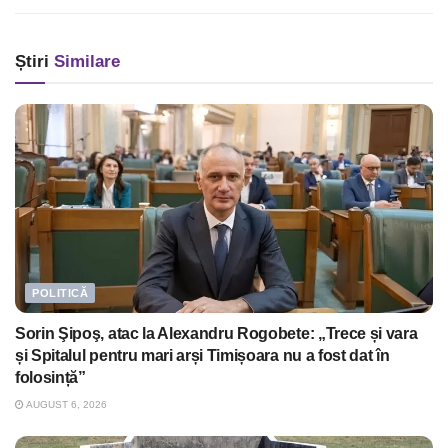
Știri
Similare
POLITICĂ
Sorin Şipoş, atac la Alexandru Rogobete: „Trece și vara
și Spitalul pentru mari arși Timișoara nu a fost dat în
folosință”
AUGUST 6, 2026