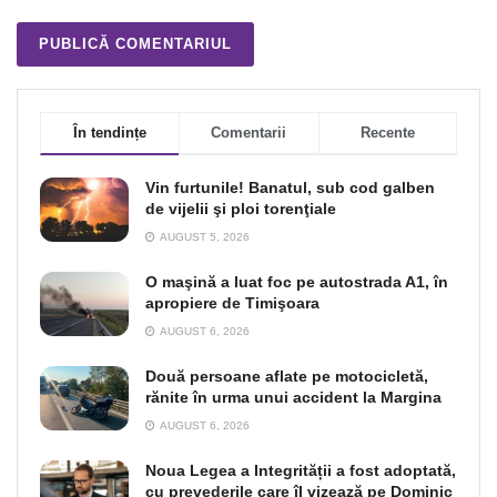
În tendințe
Comentarii
Recente
Vin furtunile! Banatul, sub cod galben
de vijelii şi ploi torenţiale
AUGUST 5, 2026
O maşină a luat foc pe autostrada A1, în
apropiere de Timişoara
AUGUST 6, 2026
Două persoane aflate pe motocicletă,
rănite în urma unui accident la Margina
AUGUST 6, 2026
Noua Legea a Integrității a fost adoptată,
cu prevederile care îl vizează pe Dominic