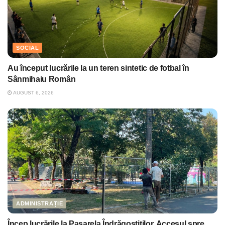
SOCIAL
Au început lucrările la un teren sintetic de fotbal în
Sânmihaiu Român
AUGUST 6, 2026
ADMINISTRAȚIE
Încep lucrările la Pasarela Îndrăgostiților. Accesul spre