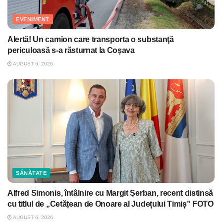
EVENIMENT
Alertă! Un camion care transporta o substanţă
periculoasă s-a răsturnat la Coşava
AUGUST 6, 2026
SĂNĂTATE
Alfred Simonis, întâlnire cu Margit Şerban, recent distinsă
cu titlul de „Cetățean de Onoare al Județului Timiș” FOTO
AUGUST 6, 2026