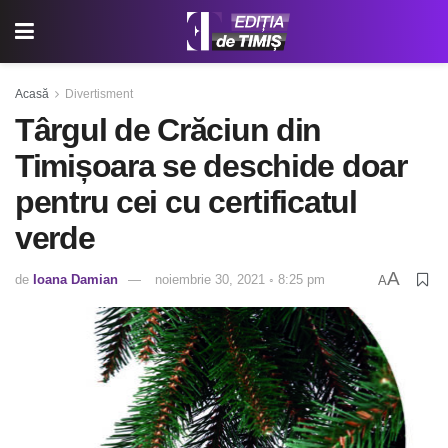
Acasă
Divertisment
Târgul de Crăciun din
Timișoara se deschide doar
pentru cei cu certificatul
verde
A
de
Ioana Damian
noiembrie 30, 2021 ◦ 8:25 pm
A