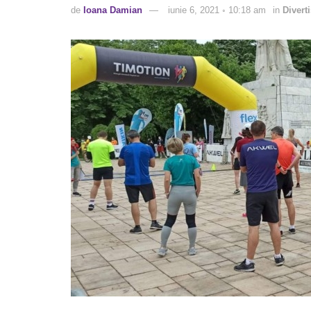
de
Ioana Damian
iunie 6, 2021 ◦ 10:18 am
in
Divert