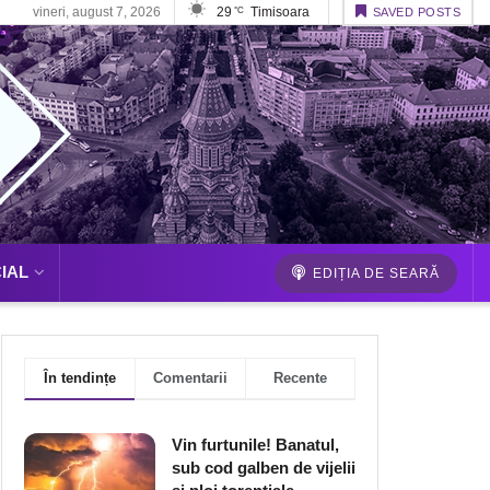
vineri, august 7, 2026
29
Timisoara
°C
SAVED POSTS
IAL
EDIȚIA DE SEARĂ
În tendințe
Comentarii
Recente
Vin furtunile! Banatul,
sub cod galben de vijelii