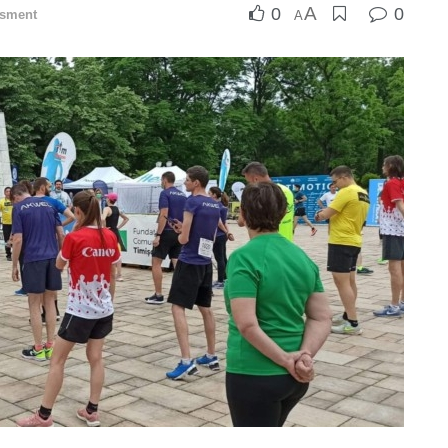
A
0
0
isment
A