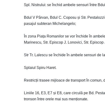
Spl. Nistrului: se închid ambele sensuri între Bd
Bdul V Pârvan, Bdul C. Coposu și Str. Pestalozzi
pasajul subteran Michelangelo;
În zona Piața Romanilor se vor închide în ambele se
Marinescu, Str. Episcop J. Lonovici, Str. Episcop
Str Tr. Lalescu se închide în ambele sensuri de l
Splaiul Spiru Haret.
Restricții trasee mijloace de transport în comun,
Liniile 16, E3, E7 și E8, care circulă pe Bd. Pest
tronson între orele mai sus menționate.