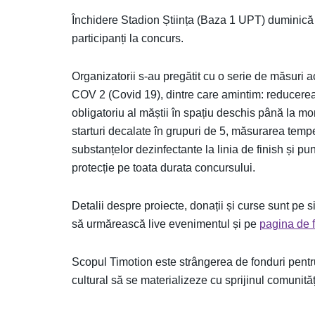
Închidere Stadion Știința (Baza 1 UPT) duminică 6 
participanți la concurs.
Organizatorii s-au pregătit cu o serie de măsuri 
COV 2 (Covid 19), dintre care amintim: reducerea 
obligatoriu al măștii în spațiu deschis până la mom
starturi decalate în grupuri de 5, măsurarea tempe
substanțelor dezinfectante la linia de finish și pu
protecție pe toata durata concursului.
Detalii despre proiecte, donații și curse sunt pe 
să urmărească live evenimentul și pe
pagina de 
Scopul Timotion este strângerea de fonduri pentru
cultural să se materializeze cu sprijinul comunităț