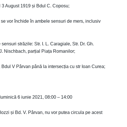
ul 3 August 1919 și Bdul C. Coposu;
 se vor închide în ambele sensuri de mers, inclusiv
nsuri străzile: Str. I. L. Caragiale, Str. Dr. Gh.
 J. Nischbach, parțial Piața Romanilor;
a Bdul V Pârvan până la intersecția cu str Ioan Curea;
 duminică 6 iunie 2021, 08:00 – 14:00
alozzi și Bd. V. Pârvan, nu vor putea circula pe acest