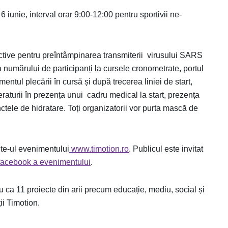
iunie, interval orar 9:00-12:00 pentru sportivii ne-
active pentru preîntâmpinarea transmiterii virusului SARS
numărului de participanți la cursele cronometrate, portul
entul plecării în cursă și după trecerea liniei de start,
raturii în prezența unui cadru medical la start, prezența
nctele de hidratare. Toți organizatorii vor purta mască de
site-ul evenimentului
www.timotion.ro
. Publicul este invitat
facebook a evenimentului
.
 ca 11 proiecte din arii precum educație, mediu, social și
ii Timotion.