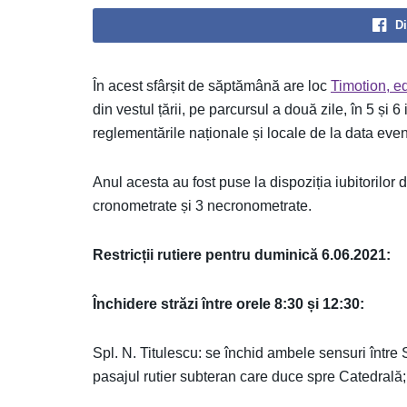
Di
În acest sfârșit de săptămână are loc
Timotion, ed
din vestul țării, pe parcursul a două zile, în 5 și
reglementările naționale și locale de la data eve
Anul acesta au fost puse la dispoziția iubitorilor
cronometrate și 3 necronometrate.
Restricții rutiere pentru duminică 6.06.2021:
Închidere străzi între orele 8:30 și 12:30:
Spl. N. Titulescu: se închid ambele sensuri între 
pasajul rutier subteran care duce spre Catedrală;