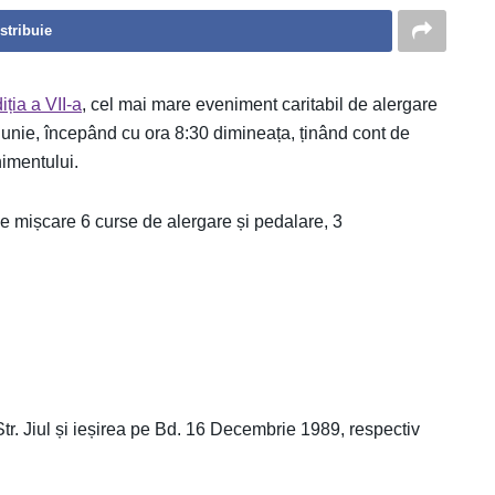
stribuie
iția a VII-a
, cel mai mare eveniment caritabil de alergare
 6 iunie, începând cu ora 8:30 dimineața, ținând cont de
nimentului.
 de mișcare 6 curse de alergare și pedalare, 3
Str. Jiul și ieșirea pe Bd. 16 Decembrie 1989, respectiv