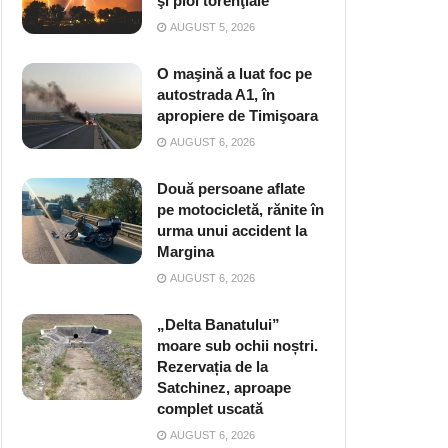
şi ploi torenţiale
AUGUST 5, 2026
O maşină a luat foc pe
autostrada A1, în
apropiere de Timişoara
AUGUST 6, 2026
Două persoane aflate
pe motocicletă, rănite în
urma unui accident la
Margina
AUGUST 6, 2026
„Delta Banatului”
moare sub ochii noștri.
Rezervația de la
Satchinez, aproape
complet uscată
AUGUST 6, 2026