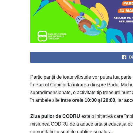
Di
Participanții de toate vârstele vor putea lua parte 
în Parcul Copiilor la intrarea dinspre Podul Miche
supradimensionate, o activitate tip treasure hunt 
în ambele zile
între orele 10:00 și 20:00
, iar
acce
Ziua puilor de CODRU
este o inițiativă care îmb
misiunea CODRU de a aduce arta și educația ecol
comunității cu spațiile publice și natura.