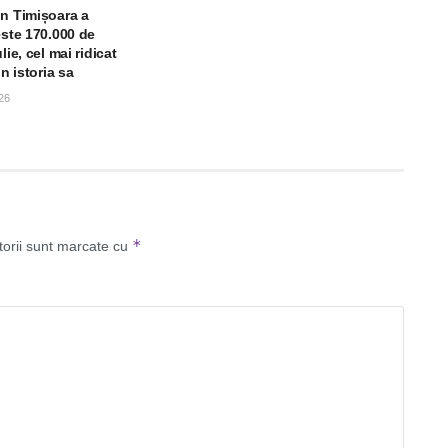
in Timișoara a
este 170.000 de
lie, cel mai ridicat
in istoria sa
26
*
torii sunt marcate cu