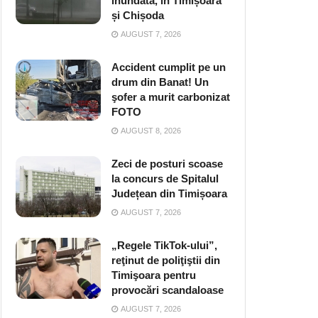
inundată, în Timișoara
și Chișoda
AUGUST 7, 2026
Accident cumplit pe un
drum din Banat! Un
şofer a murit carbonizat
FOTO
AUGUST 8, 2026
Zeci de posturi scoase
la concurs de Spitalul
Județean din Timișoara
AUGUST 7, 2026
„Regele TikTok-ului”,
reţinut de poliţiştii din
Timişoara pentru
provocări scandaloase
AUGUST 7, 2026