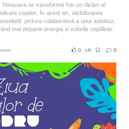
in Timișoara se transformă într-un tărâm al
dedicate copiilor. În acest an, sărbătoarea
eosebită: pictura colaborativă a unui autobuz,
tând mai departe energia și culorile copilăriei
A
0
0
isment
A