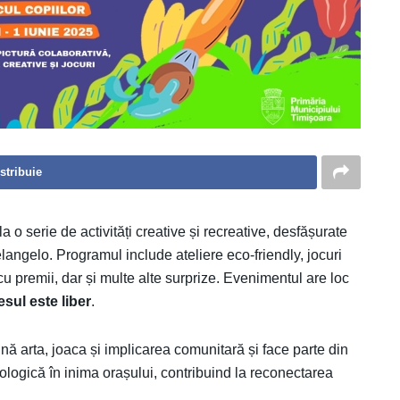
stribuie
la o serie de activități creative și recreative, desfășurate
langelo. Programul include ateliere eco-friendly, jocuri
cu premii, dar și multe alte surprize. Evenimentul are loc
sul este liber
.
ină arta, joaca și implicarea comunitară și face parte din
ogică în inima orașului, contribuind la reconectarea