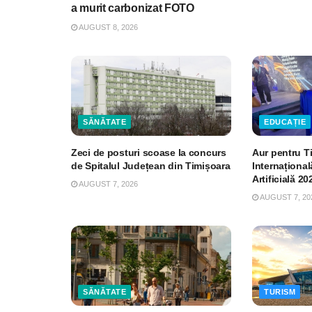
a murit carbonizat FOTO
AUGUST 8, 2026
SĂNĂTATE
EDUCAȚIE
Zeci de posturi scoase la concurs
Aur pentru T
de Spitalul Județean din Timișoara
Internațional
Artificială 20
AUGUST 7, 2026
AUGUST 7, 20
SĂNĂTATE
TURISM