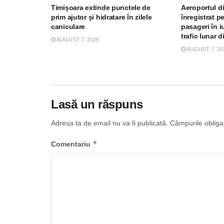
Timișoara extinde punctele de
Aeroportul d
prim ajutor și hidratare în zilele
înregistrat p
caniculare
pasageri în iu
trafic lunar d
AUGUST 7, 2026
AUGUST 7, 20
Lasă un răspuns
Adresa ta de email nu va fi publicată.
Câmpurile obliga
*
Comentariu