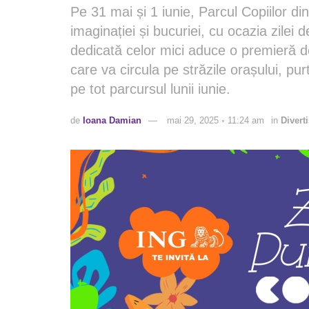
Pe 31 mai și 1 iunie, Parcul Copiilor d
imaginației și bucuriei, cu ocazia zilei 
dedicată celor mici aduce o premieră d
care va circula pe străzile orașului, pur
pe tot parcursul lunii iunie.
de
Ioana Damian
mai 29, 2025 ◦ 11:24 am
in
Divert