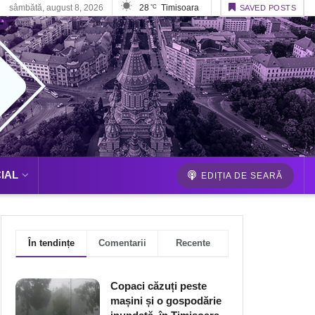
sâmbătă, august 8, 2026
28
Timisoara
°C
SAVED POSTS
IAL
EDIȚIA DE SEARĂ
În tendințe
Comentarii
Recente
Copaci căzuți peste
mașini și o gospodărie