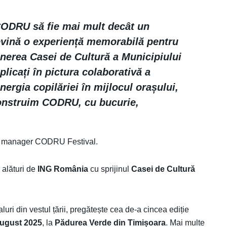
CODRU să fie mai mult decât un
evină o experiență memorabilă pentru
nerea Casei de Cultură a Municipiului
plicați în pictura colaborativă a
ergia copilăriei în mijlocul orașului,
onstruim CODRU, cu bucurie,
ral manager CODRU Festival.
alături de
ING România
cu sprijinul
Casei de Cultură
uri din vestul țării, pregătește cea de-a cincea ediție
ugust 2025
, la
Pădurea Verde din Timișoara
. Mai multe