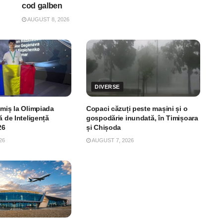
cod galben
AUGUST 8, 2026
DIVERSE
imiș la Olimpiada
Copaci căzuți peste mașini și o
ă de Inteligență
gospodărie inundată, în Timișoara
26
și Chișoda
26
AUGUST 7, 2026