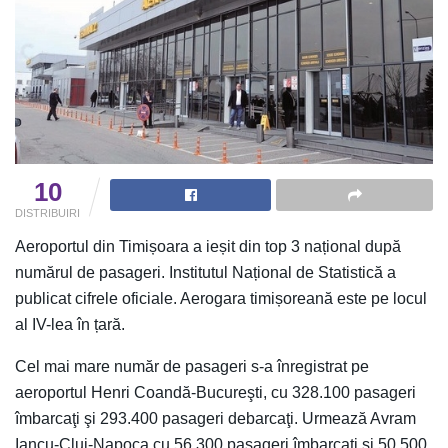
10
DISTRIBUIRI
Aeroportul din Timișoara a ieșit din top 3 național după
numărul de pasageri. Institutul Național de Statistică a
publicat cifrele oficiale. Aerogara timișoreană este pe locul
al IV-lea în țară.
Cel mai mare număr de pasageri s-a înregistrat pe
aeroportul Henri Coandă-Bucureşti, cu 328.100 pasageri
îmbarcaţi şi 293.400 pasageri debarcaţi. Urmează Avram
Iancu-Cluj-Napoca cu 56.300 pasageri îmbarcaţi şi 50.500