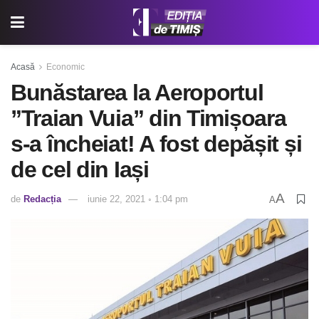
Acasă
Economic
Bunăstarea la Aeroportul
”Traian Vuia” din Timișoara
s-a încheiat! A fost depășit și
de cel din Iași
A
de
Redacția
iunie 22, 2021 ◦ 1:04 pm
A