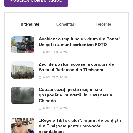
În tendințe
Comentarii
Recente
Accident cumplit pe un drum din Banat!
Un şofer a murit carbonizat FOTO
AUGUST 8, 2026
Zeci de posturi scoase la concurs de
Spitalul Județean din Timișoara
AUGUST 7, 2026
Copaci căzuți peste mașini și o
gospodărie inundată, în Timișoara și
Chișoda
AUGUST 7, 2026
„Regele TikTok-ului”, reţinut de poliţiştii
din Timişoara pentru provocări
scandaloase