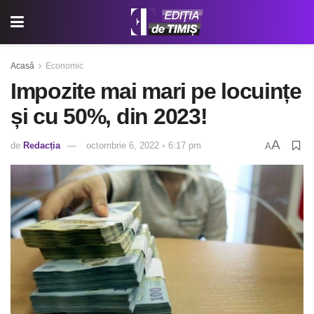
Acasă
Economic
Impozite mai mari pe locuințe
și cu 50%, din 2023!
A
de
Redacția
octombrie 6, 2022 ◦ 6:17 pm
A