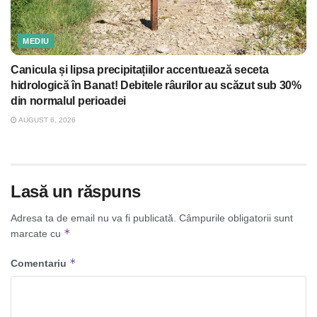
MEDIU
Canicula și lipsa precipitațiilor accentuează seceta
hidrologică în Banat! Debitele râurilor au scăzut sub 30%
din normalul perioadei
AUGUST 6, 2026
Lasă un răspuns
Adresa ta de email nu va fi publicată.
Câmpurile obligatorii sunt
*
marcate cu
*
Comentariu