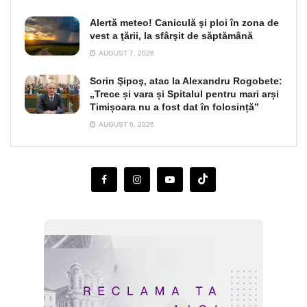
Alertă meteo! Caniculă şi ploi în zona de
vest a ţării, la sfârşit de săptămână
AUGUST 7, 2026
Sorin Şipoş, atac la Alexandru Rogobete:
„Trece și vara și Spitalul pentru mari arși
Timișoara nu a fost dat în folosință”
AUGUST 6, 2026