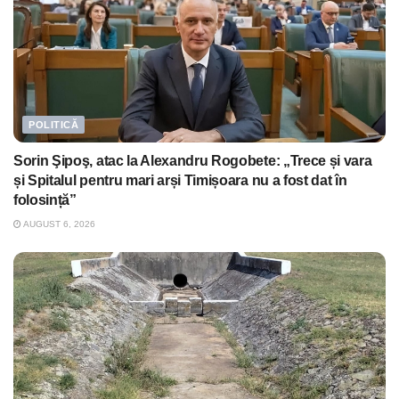
POLITICĂ
Sorin Şipoş, atac la Alexandru Rogobete: „Trece și vara
și Spitalul pentru mari arși Timișoara nu a fost dat în
folosință”
AUGUST 6, 2026