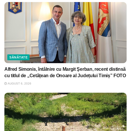
SĂNĂTATE
Alfred Simonis, întâlnire cu Margit Şerban, recent distinsă
cu titlul de „Cetățean de Onoare al Județului Timiș” FOTO
AUGUST 6, 2026