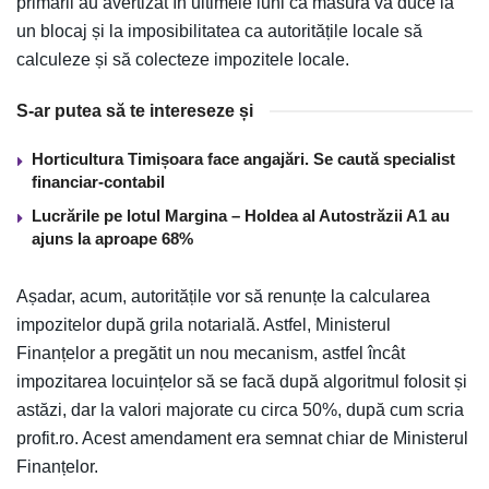
primarii au avertizat în ultimele luni că măsura va duce la
un blocaj și la imposibilitatea ca autoritățile locale să
calculeze și să colecteze impozitele locale.
S-ar putea să te intereseze și
Horticultura Timișoara face angajări. Se caută specialist
financiar-contabil
Lucrările pe lotul Margina – Holdea al Autostrăzii A1 au
ajuns la aproape 68%
Așadar, acum, autoritățile vor să renunțe la calcularea
impozitelor după grila notarială. Astfel, Ministerul
Finanțelor a pregătit un nou mecanism, astfel încât
impozitarea locuințelor să se facă după algoritmul folosit și
astăzi, dar la valori majorate cu circa 50%, după cum scria
profit.ro. Acest amendament era semnat chiar de Ministerul
Finanțelor.