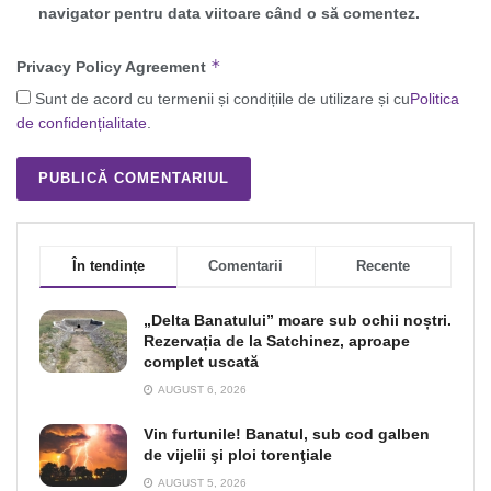
navigator pentru data viitoare când o să comentez.
*
Privacy Policy Agreement
Sunt de acord cu termenii și condițiile de utilizare și cu
Politica
de confidențialitate
.
În tendințe
Comentarii
Recente
„Delta Banatului” moare sub ochii noștri.
Rezervația de la Satchinez, aproape
complet uscată
AUGUST 6, 2026
Vin furtunile! Banatul, sub cod galben
de vijelii şi ploi torenţiale
AUGUST 5, 2026