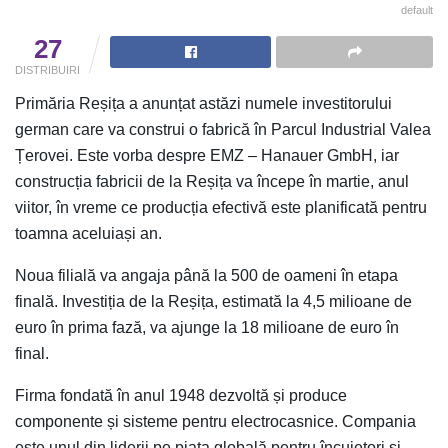
default
27
DISTRIBUIRI
Primăria Reșița a anunțat astăzi numele investitorului
german care va construi o fabrică în Parcul Industrial Valea
Țerovei. Este vorba despre EMZ – Hanauer GmbH, iar
construcția fabricii de la Reșița va începe în martie, anul
viitor, în vreme ce producția efectivă este planificată pentru
toamna aceluiași an.
Noua filială va angaja până la 500 de oameni în etapa
finală. Investiția de la Reșița, estimată la 4,5 milioane de
euro în prima fază, va ajunge la 18 milioane de euro în
final.
Firma fondată în anul 1948 dezvoltă și produce
componente și sisteme pentru electrocasnice. Compania
este unul din liderii pe piața globală pentru încuietori și