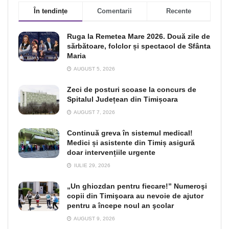
În tendințe
Comentarii
Recente
Ruga la Remetea Mare 2026. Două zile de
sărbătoare, folclor și spectacol de Sfânta
Maria
AUGUST 5, 2026
Zeci de posturi scoase la concurs de
Spitalul Județean din Timișoara
AUGUST 7, 2026
Continuă greva în sistemul medical!
Medici și asistente din Timiș asigură
doar intervențiile urgente
IULIE 29, 2026
„Un ghiozdan pentru fiecare!” Numeroşi
copii din Timişoara au nevoie de ajutor
pentru a începe noul an şcolar
AUGUST 9, 2026