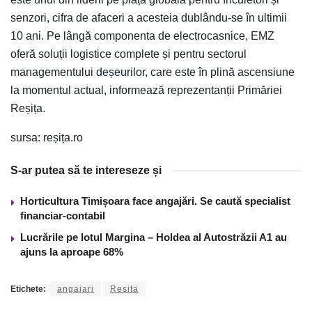
senzori, cifra de afaceri a acesteia dublându-se în ultimii
10 ani. Pe lângă componenta de electrocasnice, EMZ
oferă soluții logistice complete și pentru sectorul
managementului deșeurilor, care este în plină ascensiune
la momentul actual, informează reprezentanții Primăriei
Reșița.
sursa: reșița.ro
S-ar putea să te intereseze și
Horticultura Timișoara face angajări. Se caută specialist
financiar-contabil
Lucrările pe lotul Margina – Holdea al Autostrăzii A1 au
ajuns la aproape 68%
Etichete:
angajari
Resita