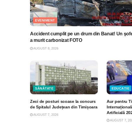
EVENIMENT
Accident cumplit pe un drum din Banat! Un şof
a murit carbonizat FOTO
AUGUST 8, 2026
SĂNĂTATE
EDUCAȚIE
Zeci de posturi scoase la concurs
Aur pentru T
de Spitalul Județean din Timișoara
Internațional
Artificială 20
AUGUST 7, 2026
AUGUST 7, 20