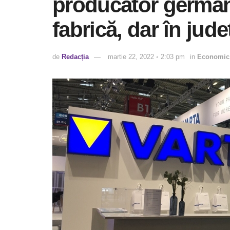
producător german
fabrică, dar în jud
de
Redacția
martie 22, 2022 ◦ 2:03 pm
in
Economic