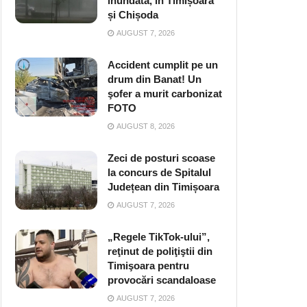
inundată, în Timișoara
și Chișoda
AUGUST 7, 2026
Accident cumplit pe un
drum din Banat! Un
şofer a murit carbonizat
FOTO
AUGUST 8, 2026
Zeci de posturi scoase
la concurs de Spitalul
Județean din Timișoara
AUGUST 7, 2026
„Regele TikTok-ului”,
reţinut de poliţiştii din
Timişoara pentru
provocări scandaloase
AUGUST 7, 2026