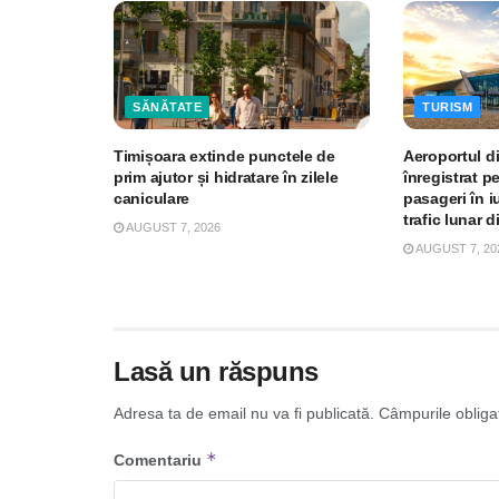
SĂNĂTATE
TURISM
Timișoara extinde punctele de
Aeroportul d
prim ajutor și hidratare în zilele
înregistrat p
caniculare
pasageri în iu
trafic lunar d
AUGUST 7, 2026
AUGUST 7, 20
Lasă un răspuns
Adresa ta de email nu va fi publicată.
Câmpurile obliga
*
Comentariu