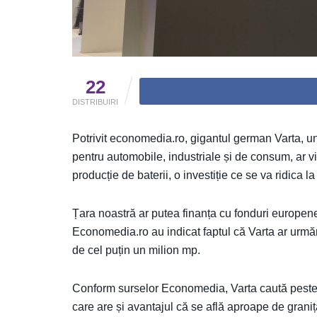
22
DISTRIBUIRI
Potrivit economedia.ro, gigantul german Varta, un
pentru automobile, industriale și de consum, ar
producție de baterii, o investiție ce se va ridica la
Țara noastră ar putea finanța cu fonduri europen
Economedia.ro au indicat faptul că Varta ar urmăr
de cel puțin un milion mp.
Conform surselor Economedia, Varta caută peste 1
care are și avantajul că se află aproape de grani