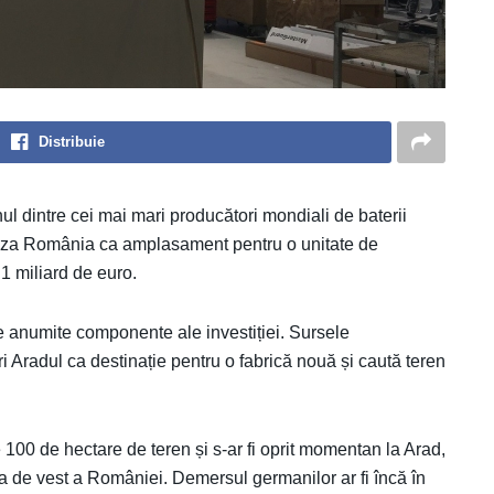
Distribuie
ul dintre cei mai mari producători mondiali de baterii
 viza România ca amplasament pentru o unitate de
 1 miliard de euro.
e anumite componente ale investiției. Sursele
i Aradul ca destinație pentru o fabrică nouă și caută teren
00 de hectare de teren și s-ar fi oprit momentan la Arad,
ța de vest a României. Demersul germanilor ar fi încă în