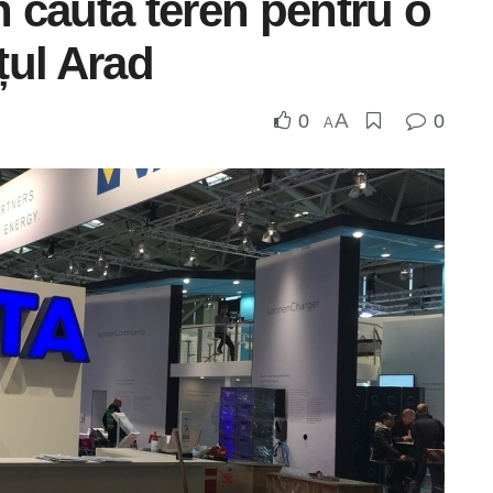
 caută teren pentru o
ețul Arad
A
0
0
A