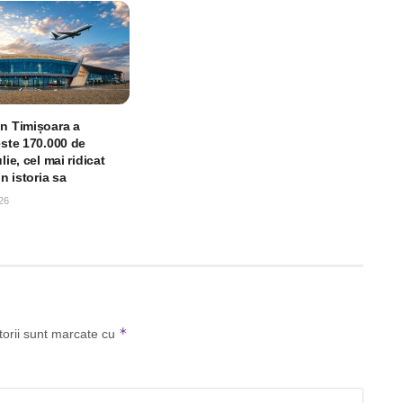
in Timișoara a
este 170.000 de
lie, cel mai ridicat
in istoria sa
26
*
torii sunt marcate cu