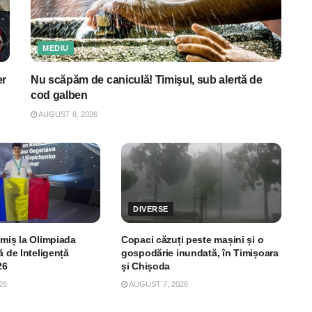
MEDIU
er
Nu scăpăm de caniculă! Timişul, sub alertă de
cod galben
AUGUST 8, 2026
DIVERSE
imiș la Olimpiada
Copaci căzuți peste mașini și o
ă de Inteligență
gospodărie inundată, în Timișoara
26
și Chișoda
26
AUGUST 7, 2026