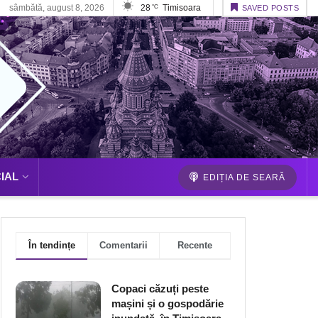
sâmbătă, august 8, 2026
28
Timisoara
°C
SAVED POSTS
IAL
EDIȚIA DE SEARĂ
În tendințe
Comentarii
Recente
Copaci căzuți peste
mașini și o gospodărie