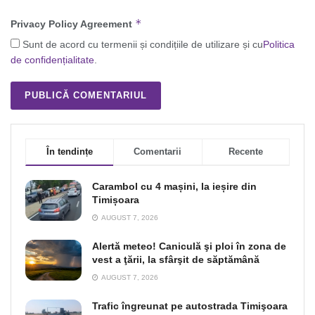
*
Privacy Policy Agreement
Sunt de acord cu termenii și condițiile de utilizare și cu
Politica
de confidențialitate
.
În tendințe
Comentarii
Recente
Carambol cu 4 mașini, la ieșire din
Timișoara
AUGUST 7, 2026
Alertă meteo! Caniculă şi ploi în zona de
vest a ţării, la sfârşit de săptămână
AUGUST 7, 2026
Trafic îngreunat pe autostrada Timişoara