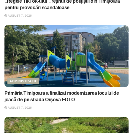
„Regele TikTok-ului”, reţinut de poliţiştii din Timişoara
pentru provocări scandaloase
AUGUST 7, 2026
ADMINISTRAȚIE
Primăria Timişoara a finalizat modernizarea locului de
joacă de pe strada Orșova FOTO
AUGUST 7, 2026