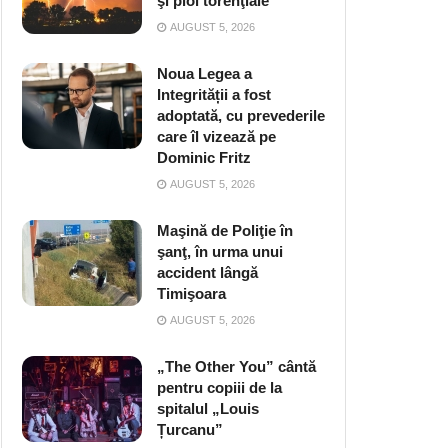
şi ploi torenţiale
AUGUST 5, 2026
Noua Legea a
Integrității a fost
adoptată, cu prevederile
care îl vizează pe
Dominic Fritz
AUGUST 5, 2026
Maşină de Poliţie în
şanţ, în urma unui
accident lângă
Timişoara
AUGUST 5, 2026
„The Other You” cântă
pentru copiii de la
spitalul „Louis
Țurcanu”