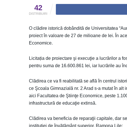
42
DISTRIBUIRI
O clădire istorică dobândită de Universitatea “Aure
proiect în valoare de 27 de milioane de lei. În a
Economice.
Licitația de proiectare şi execuţie a lucrărilor a 
pentru suma de 16.600.861 lei, iar lucrările au în
Clădirea ce va fi reabilitată se află în centrul ist
ce Şcoala Gimnazială nr. 2 Arad s-a mutat în alt im
aici Facultatea de Ştiinţe Economice, peste 1.1
infrastructură de educaţie extinsă.
Clădirea va beneficia de reparaţii capitale, dar s
instituției de învățământ superior, Ramona Lile: