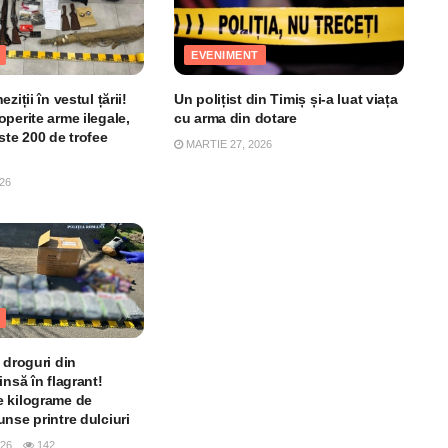
EVENIMENT
ziții în vestul țării!
Un polițist din Timiș și-a luat viața
perite arme ilegale,
cu arma din dotare
ste 200 de trofee
MARTIE 27, 2026
26
 droguri din
insă în flagrant!
 kilograme de
nse printre dulciuri
026
142