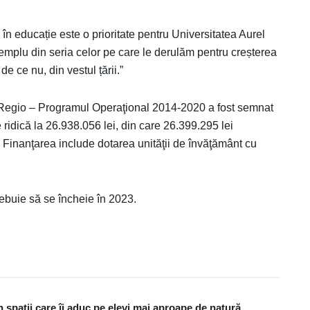
 în educație este o prioritate pentru Universitatea Aurel
emplu din seria celor pe care le derulăm pentru creșterea
de ce nu, din vestul țării.”
in Regio – Programul Operaţional 2014-2020 a fost semnat
e ridică la 26.938.056 lei, din care 26.399.295 lei
Finanţarea include dotarea unităţii de învăţământ cu
trebuie să se încheie în 2023.
în spații care îi aduc pe elevi mai aproape de natură