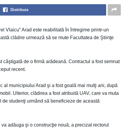
Distribuie
l Vlaicu” Arad este reabilitată în întregime printr-un
ceastă clădire urmează să se mute Facultatea de Ştiinţe
fost câştigată de o firmă arădeană. Contractul a fost semnat
ceput recent.
oric al municipiului Arad şi a fost goală mai mulţi ani, după
obil. Ulterior, clădirea a fost atribuită UAV, care va muta
00 de studenţi urmând să beneficieze de această
e va adăuga şi o construcţie nouă, a precizat rectorul