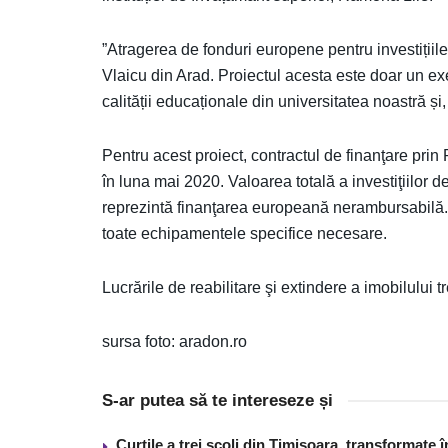
”Atragerea de fonduri europene pentru investițiile
Vlaicu din Arad. Proiectul acesta este doar un ex
calității educaționale din universitatea noastră și, 
Pentru acest proiect, contractul de finanţare pr
în luna mai 2020. Valoarea totală a investiţiilor d
reprezintă finanţarea europeană nerambursabilă. 
toate echipamentele specifice necesare.
Lucrările de reabilitare şi extindere a imobilului 
sursa foto: aradon.ro
S-ar putea să te intereseze și
Curţile a trei şcoli din Timişoara, transformate 