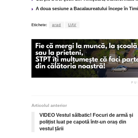
A doua sesiune a Bacalaureatului începe în Tim
Etichete:
arad
UAV
PU
Articolul anterior
VIDEO Vestul sălbatic! Focuri de armă și
polițist luat pe capotă într-un oraș din
vestul țării