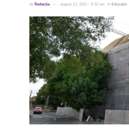
de
Redacția
august 13, 2021 ◦ 9:32 am
in
Educație