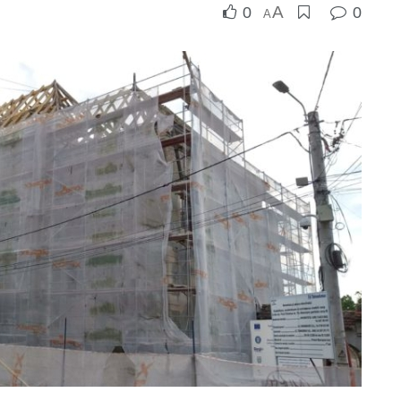
A
0
0
A