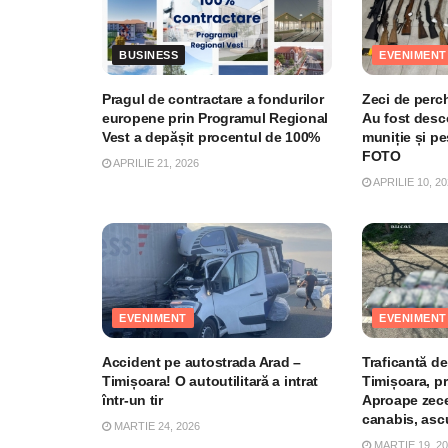
BUSINESS
EVENIMENT
Pragul de contractare a fondurilor
Zeci de perche
europene prin Programul Regional
Au fost desco
Vest a depășit procentul de 100%
muniție și pe
FOTO
APRILIE 21, 2026
APRILIE 10, 20
EVENIMENT
EVENIMENT
Accident pe autostrada Arad –
Traficantă de
Timișoara! O autoutilitară a intrat
Timișoara, pr
într-un tir
Aproape zece
canabis, ascu
MARTIE 24, 2026
MARTIE 19, 2