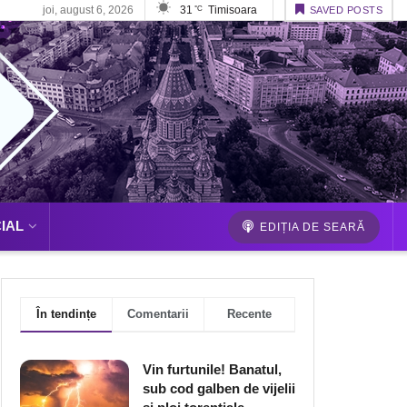
joi, august 6, 2026
31
Timisoara
°C
SAVED POSTS
IAL
EDIȚIA DE SEARĂ
În tendințe
Comentarii
Recente
Vin furtunile! Banatul,
sub cod galben de vijelii