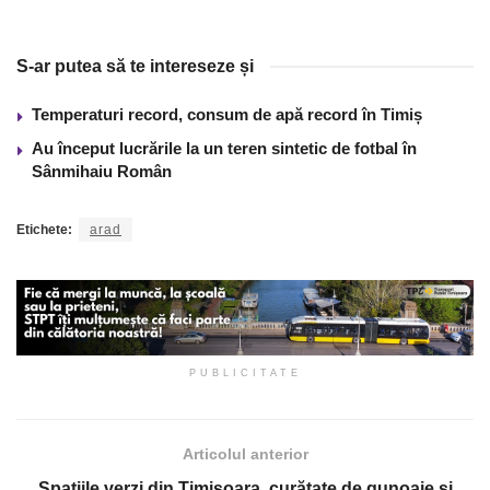
S-ar putea să te intereseze și
Temperaturi record, consum de apă record în Timiș
Au început lucrările la un teren sintetic de fotbal în
Sânmihaiu Român
Etichete:
arad
PUBLICITATE
Articolul anterior
Spațiile verzi din Timișoara, curățate de gunoaie și