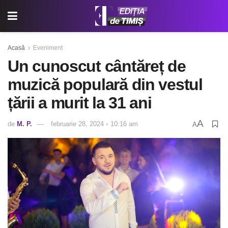
Acasă
Eveniment
Un cunoscut cântăreț de
muzică populară din vestul
țării a murit la 31 ani
A
de
M. P.
februarie 28, 2024 ◦ 10:16 am
A