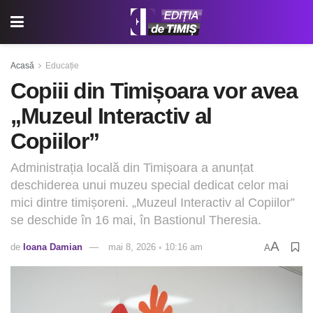
Acasă
Educație
Copiii din Timișoara vor avea
„Muzeul Interactiv al
Copiilor”
Administrația locală din Timișoara a anunțat
deschiderea unui muzeu special dedicat celor mai
mici dintre timișoreni. „Muzeul Interactiv al Copiilor”
se deschide în 16 mai, în Bastionul Theresia.
A
de
Ioana Damian
mai 8, 2026 ◦ 10:16 am
A