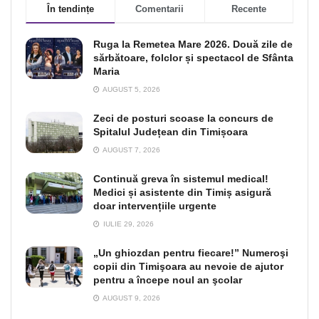
În tendințe
Comentarii
Recente
Ruga la Remetea Mare 2026. Două zile de
sărbătoare, folclor și spectacol de Sfânta
Maria
AUGUST 5, 2026
Zeci de posturi scoase la concurs de
Spitalul Județean din Timișoara
AUGUST 7, 2026
Continuă greva în sistemul medical!
Medici și asistente din Timiș asigură
doar intervențiile urgente
IULIE 29, 2026
„Un ghiozdan pentru fiecare!” Numeroşi
copii din Timişoara au nevoie de ajutor
pentru a începe noul an şcolar
AUGUST 9, 2026