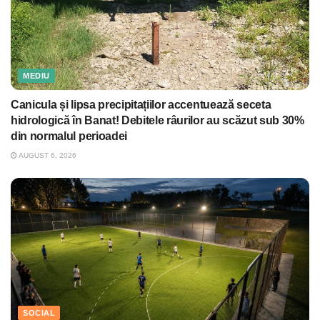
MEDIU
Canicula și lipsa precipitațiilor accentuează seceta
hidrologică în Banat! Debitele râurilor au scăzut sub 30%
din normalul perioadei
AUGUST 6, 2026
SOCIAL