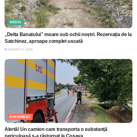
MEDIU
„Delta Banatului” moare sub ochii noștri. Rezervația de la
Satchinez, aproape complet uscată
AUGUST 6, 2026
EVENIMENT
Alertă! Un camion care transporta o substanţă
periculoasă s-a răsturnat la Coşava