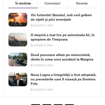
În tendințe
Comentarii
Recente
Vin furtunile! Banatul, sub cod galben
de vijelii şi ploi torenţiale
AUGUST 5, 2026
O maşină a luat foc pe autostrada A1, în
apropiere de Timişoara
AUGUST 6, 2026
Două persoane aflate pe motocicletă,
rănite în urma unui accident la Margina
AUGUST 6, 2026
Noua Legea a Integrității a fost adoptată,
cu prevederile care îl vizează pe Dominic
Fritz
AUGUST 5, 2026