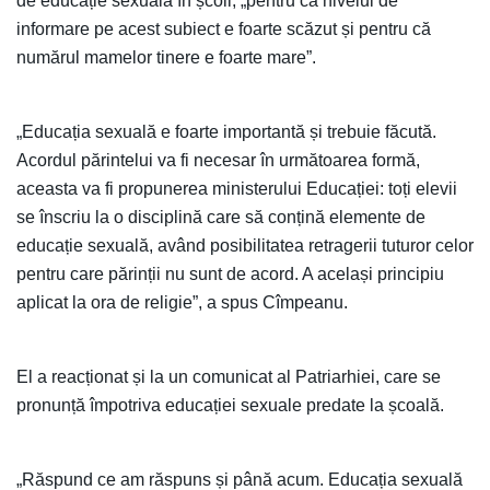
de educație sexuală în școli, „pentru că nivelul de
informare pe acest subiect e foarte scăzut și pentru că
numărul mamelor tinere e foarte mare”.
„Educația sexuală e foarte importantă și trebuie făcută.
Acordul părintelui va fi necesar în următoarea formă,
aceasta va fi propunerea ministerului Educației: toți elevii
se înscriu la o disciplină care să conțină elemente de
educație sexuală, având posibilitatea retragerii tuturor celor
pentru care părinții nu sunt de acord. A același principiu
aplicat la ora de religie”, a spus Cîmpeanu.
El a reacționat și la un comunicat al Patriarhiei, care se
pronunță împotriva educației sexuale predate la școală.
„Răspund ce am răspuns și până acum. Educația sexuală