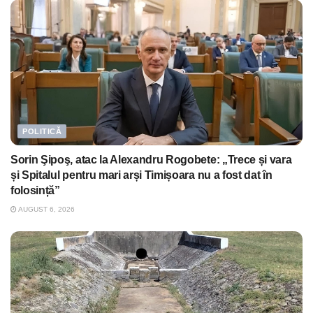
POLITICĂ
Sorin Şipoş, atac la Alexandru Rogobete: „Trece și vara
și Spitalul pentru mari arși Timișoara nu a fost dat în
folosință”
AUGUST 6, 2026