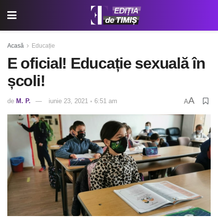
Acasă
Educație
E oficial! Educație sexuală în
școli!
A
de
M. P.
iunie 23, 2021 ◦ 6:51 am
A