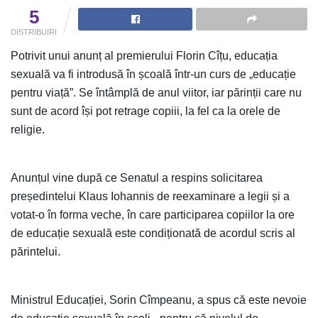
5
DISTRIBUIRI
Potrivit unui anunț al premierului Florin Cîțu, educația
sexuală va fi introdusă în școală într-un curs de „educație
pentru viață”. Se întâmplă de anul viitor, iar părinții care nu
sunt de acord își pot retrage copiii, la fel ca la orele de
religie.
Anunțul vine după ce Senatul a respins solicitarea
președintelui Klaus Iohannis de reexaminare a legii și a
votat-o în forma veche, în care participarea copiilor la ore
de educație sexuală este condiționată de acordul scris al
părintelui.
Ministrul Educației, Sorin Cîmpeanu, a spus că este nevoie