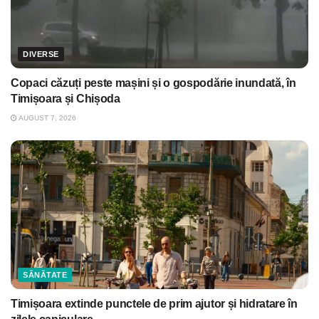
DIVERSE
Copaci căzuți peste mașini și o gospodărie inundată, în
Timișoara și Chișoda
AUGUST 7, 2026
SĂNĂTATE
Timișoara extinde punctele de prim ajutor și hidratare în