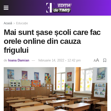
Acasă
Educație
Mai sunt șase școli care fac
orele online din cauza
frigului
A
de
Ioana Damian
februarie 14, 2022 ◦ 12:42 pm
A