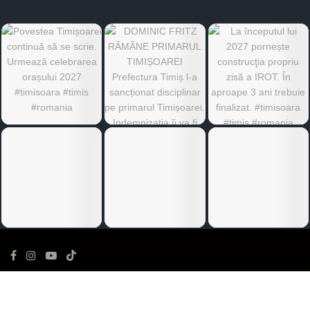
©
Ediția de Timiș
- Toate drepturile rezervate