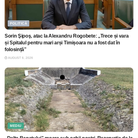
POLITICĂ
Sorin Şipoş, atac la Alexandru Rogobete: „Trece și vara
și Spitalul pentru mari arși Timișoara nu a fost dat în
folosință”
AUGUST 6, 2026
MEDIU