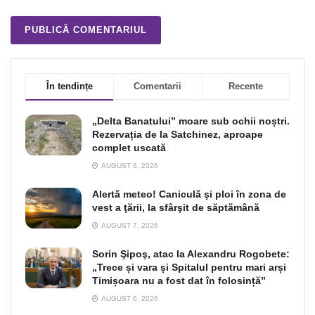
În tendințe
Comentarii
Recente
„Delta Banatului” moare sub ochii noștri.
Rezervația de la Satchinez, aproape
complet uscată
AUGUST 6, 2026
Alertă meteo! Caniculă şi ploi în zona de
vest a ţării, la sfârşit de săptămână
AUGUST 7, 2026
Sorin Şipoş, atac la Alexandru Rogobete:
„Trece și vara și Spitalul pentru mari arși
Timișoara nu a fost dat în folosință”
AUGUST 6, 2026