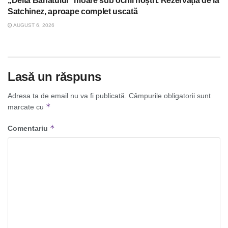
„Delta Banatului” moare sub ochii noștri. Rezervația de la
Satchinez, aproape complet uscată
AUGUST 6, 2026
Lasă un răspuns
Adresa ta de email nu va fi publicată.
Câmpurile obligatorii sunt
*
marcate cu
*
Comentariu