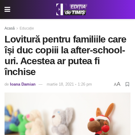
Acasă
Educație
Lovitură pentru familiile care
își duc copiii la after-school-
uri. Acestea ar putea fi
închise
A
de
Ioana Damian
martie 18, 2021 ◦ 1:26 pm
A