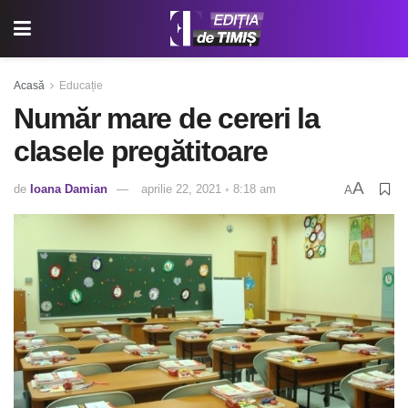
Acasă
Educație
Număr mare de cereri la
clasele pregătitoare
A
de
Ioana Damian
aprilie 22, 2021 ◦ 8:18 am
A