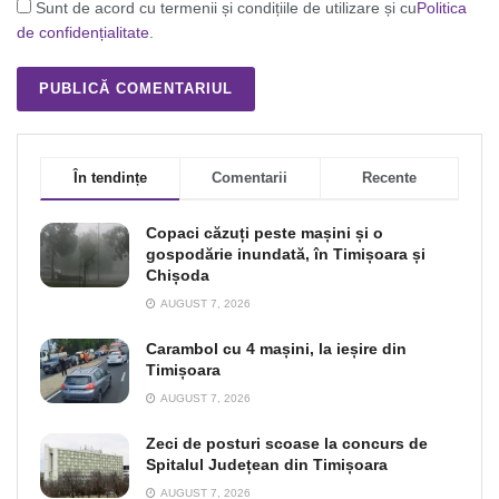
Sunt de acord cu termenii și condițiile de utilizare și cu
Politica
de confidențialitate
.
În tendințe
Comentarii
Recente
Copaci căzuți peste mașini și o
gospodărie inundată, în Timișoara și
Chișoda
AUGUST 7, 2026
Carambol cu 4 mașini, la ieșire din
Timișoara
AUGUST 7, 2026
Zeci de posturi scoase la concurs de
Spitalul Județean din Timișoara
AUGUST 7, 2026