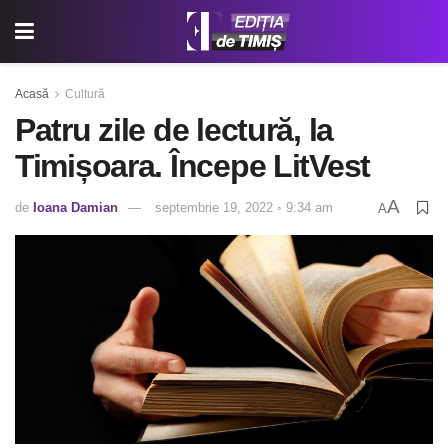
Acasă
Cultură
Patru zile de lectură, la
Timișoara. Începe LitVest
A
de
Ioana Damian
septembrie 19, 2022 ◦ 9:34 am
A