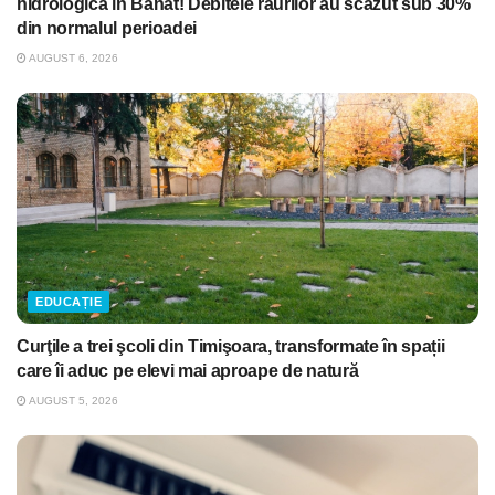
hidrologică în Banat! Debitele râurilor au scăzut sub 30%
din normalul perioadei
AUGUST 6, 2026
EDUCAȚIE
Curţile a trei şcoli din Timişoara, transformate în spații
care îi aduc pe elevi mai aproape de natură
AUGUST 5, 2026