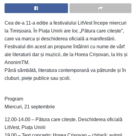
Cea de-a 11-a ediție a festivalului LitVest începe miercuri
la Timișoara. În Piața Unirii are loc „Pătura care citește”,
care va marca și deschiderea oficială a manifestării.
Festivalul din acest an propune întâlniri cu nume de vârf
ale literaturii dar și muzicii, de la Horea Crișovan, la Iris și
AnonimTM.
Până sâmbătă, literatura contemporană va pătrunde și în
cluburi, piețe publice sau școli.
Program
Miercuri, 21 septembrie
12.00-14.00 – Pătura care citește. Deschiderea oficială
LitVest, Piața Unirii
19.00 – Text concerto: Horea Crișovan – chitară; autorii