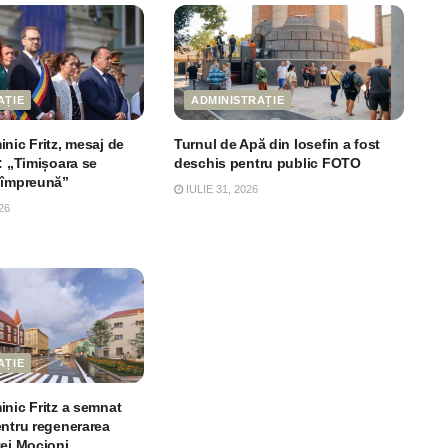
AȚIE
ADMINISTRAȚIE
nic Fritz, mesaj de
Turnul de Apă din Iosefin a fost
: „Timișoara se
deschis pentru public FOTO
 împreună”
IULIE 31, 2026
26
AȚIE
inic Fritz a semnat
entru regenerarea
ței Mocioni