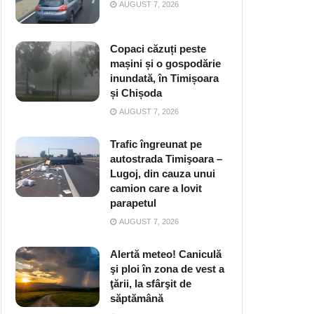
AUGUST 7, 2026
Copaci căzuți peste
mașini și o gospodărie
inundată, în Timișoara
și Chișoda
AUGUST 7, 2026
Trafic îngreunat pe
autostrada Timişoara –
Lugoj, din cauza unui
camion care a lovit
parapetul
AUGUST 7, 2026
Alertă meteo! Caniculă
şi ploi în zona de vest a
ţării, la sfârşit de
săptămână