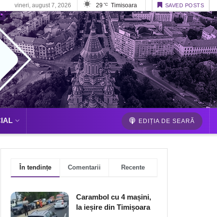
vineri, august 7, 2026
29
Timisoara
°C
SAVED POSTS
IAL
EDIȚIA DE SEARĂ
În tendințe
Comentarii
Recente
Carambol cu 4 mașini,
la ieșire din Timișoara