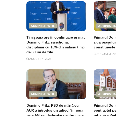
ADMINISTRAȚIE
ADMINISTR
Timișoara are în continuare primar.
Primarul Domi
Dominic Fritz, sancționat
ziua orașului
disciplinar cu 10% din salariu timp
construiește
de 6 luni de zile
AUGUST 3, 20
AUGUST 4, 2026
ADMINISTRAȚIE
ADMINISTR
Dominic Fritz: PSD de mână cu
Primarul Dom
AUR a introdus un articol în noua
contractul p
lege ANI cu dedicație pentru mine
urbană a Pie