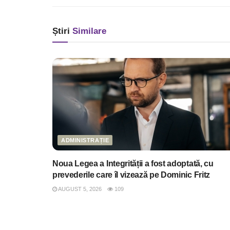
Știri
Similare
ADMINISTRAȚIE
Noua Legea a Integrității a fost adoptată, cu
prevederile care îl vizează pe Dominic Fritz
AUGUST 5, 2026
109