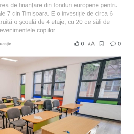
rea de finanțare din fonduri europene pentru
le 7 din Timișoara. E o investiție de circa 6
uită o școală de 4 etaje, cu 20 de săli de
evenimentele copiilor.
A
0
0
ucație
A