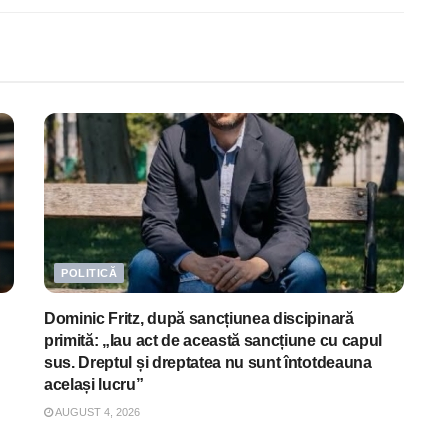
POLITICĂ
Dominic Fritz, după sancțiunea discipinară
primită: „Iau act de această sancțiune cu capul
sus. Dreptul și dreptatea nu sunt întotdeauna
același lucru”
AUGUST 4, 2026