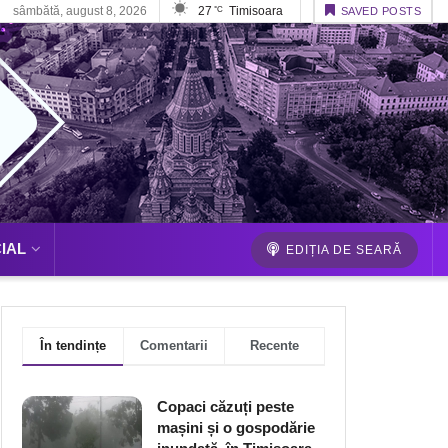
sâmbătă, august 8, 2026
27
Timisoara
°C
SAVED POSTS
IAL
EDIȚIA DE SEARĂ
În tendințe
Comentarii
Recente
Copaci căzuți peste
mașini și o gospodărie