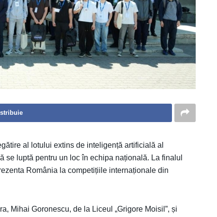
stribuie
tire al lotului extins de inteligență artificială al
 se luptă pentru un loc în echipa națională. La finalul
reprezenta România la competițiile internaționale din
oara, Mihai Goronescu, de la Liceul „Grigore Moisil”, și