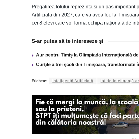
Pregătirea lotului reprezintă și un pas important
Artificială din 2027, care va avea loc la Timișoara
cei 8 elevi care vor forma echipa națională de int
S-ar putea să te intereseze și
Aur pentru Timiș la Olimpiada Internațională de I
Curţile a trei şcoli din Timişoara, transformate 
Etichete:
Inteligență Artificială
lot de inteligență ar
PU