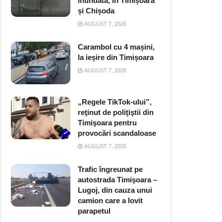
inundată, în Timișoara
și Chișoda
AUGUST 7, 2026
Carambol cu 4 mașini,
la ieșire din Timișoara
AUGUST 7, 2026
„Regele TikTok-ului”,
reţinut de poliţiştii din
Timişoara pentru
provocări scandaloase
AUGUST 7, 2026
Trafic îngreunat pe
autostrada Timişoara –
Lugoj, din cauza unui
camion care a lovit
parapetul