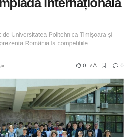
impiada Internațională
at de Universitatea Politehnica Timișoara și
eprezenta România la competițiile
A
0
0
ie
A