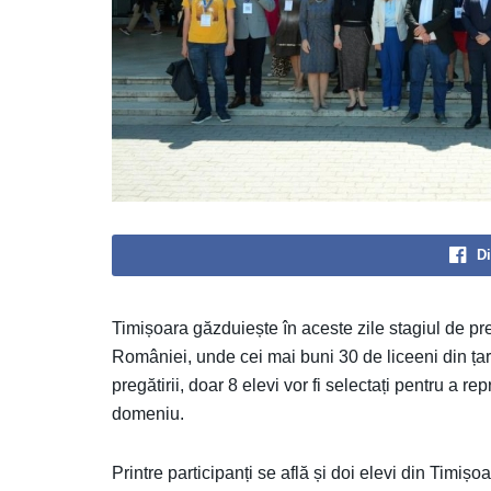
Di
Timișoara găzduiește în aceste zile stagiul de pregă
României, unde cei mai buni 30 de liceeni din țară
pregătirii, doar 8 elevi vor fi selectați pentru a 
domeniu.
Printre participanți se află și doi elevi din Timiș