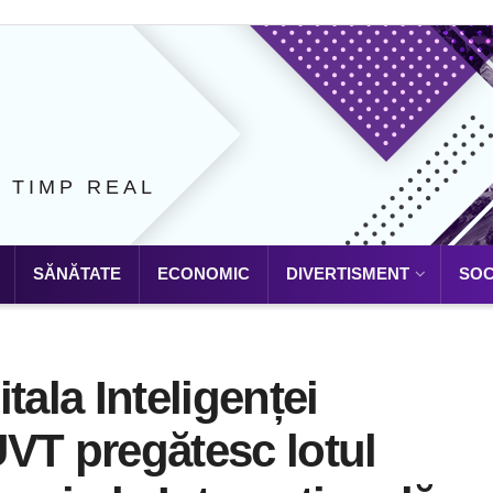
N TIMP REAL
SĂNĂTATE
ECONOMIC
DIVERTISMENT
SOC
tala Inteligenței
 UVT pregătesc lotul