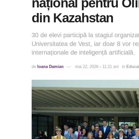
național pentru Ol
din Kazahstan
30 de elevi participă la stagiul organiz
Universitatea de Vest, iar doar 8 vor r
internaționale de inteligență artificială.
de
Ioana Damian
mai 22, 2026 ◦ 11:21 am
in
Educaț