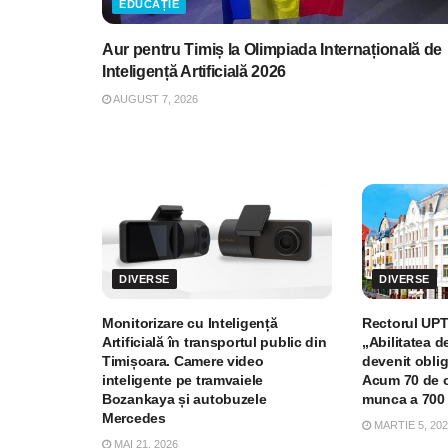
EDUCAȚIE
Aur pentru Timiș la Olimpiada Internațională de
Inteligență Artificială 2026
AUGUST 7, 2026
DIVERSE
DIVERSE
Monitorizare cu Inteligență
Rectorul UPT
Artificială în transportul public din
„Abilitatea d
Timișoara. Camere video
devenit oblig
inteligente pe tramvaiele
Acum 70 de 
Bozankaya și autobuzele
munca a 700
Mercedes
MARTIE 5, 20
MAI 21, 2026