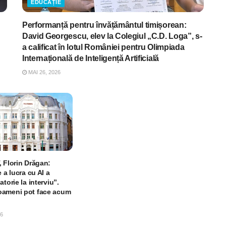
EDUCAȚIE
Performanță pentru învățământul timișorean:
David Georgescu, elev la Colegiul „C.D. Loga”, s-
a calificat în lotul României pentru Olimpiada
Internațională de Inteligență Artificială
MAI 26, 2026
, Florin Drăgan:
e a lucra cu AI a
atorie la interviu”.
oameni pot face acum
26