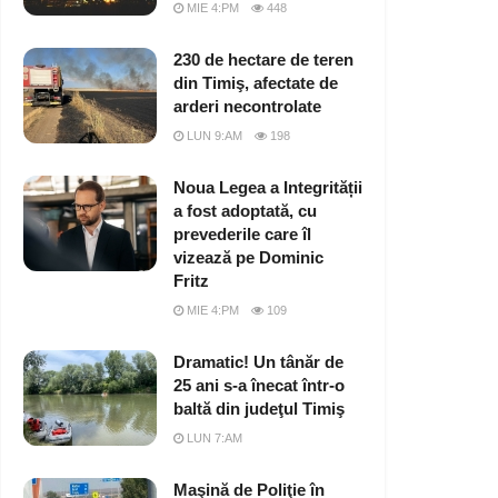
MIE 4:PM
448
230 de hectare de teren
din Timiş, afectate de
arderi necontrolate
LUN 9:AM
198
Noua Legea a Integrității
a fost adoptată, cu
prevederile care îl
vizează pe Dominic
Fritz
MIE 4:PM
109
Dramatic! Un tânăr de
25 ani s-a înecat într-o
baltă din judeţul Timiş
LUN 7:AM
Maşină de Poliţie în