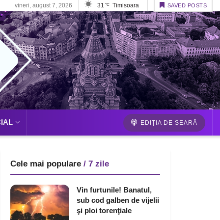
vineri, august 7, 2026
31
Timisoara
°C
SAVED POSTS
IAL
EDIȚIA DE SEARĂ
Cele mai populare
/ 7 zile
Vin furtunile! Banatul,
sub cod galben de vijelii
şi ploi torenţiale