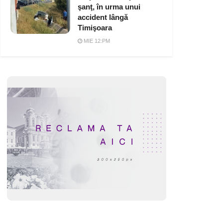
şanţ, în urma unui
accident lângă
Timişoara
MIE 12:PM