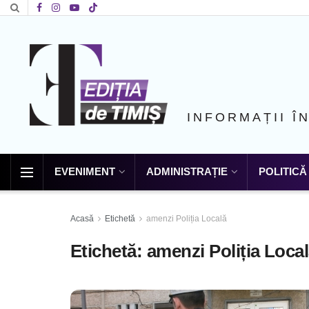
INFORMAȚII Î
EVENIMENT
ADMINISTRAȚIE
POLITICĂ
Acasă
Etichetă
amenzi Poliția Locală
Etichetă:
amenzi Poliția Loca