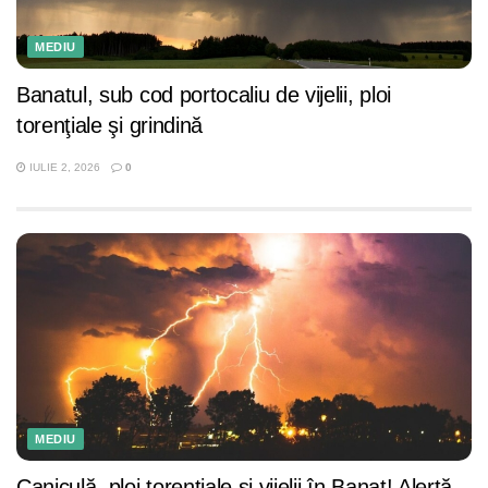
MEDIU
Banatul, sub cod portocaliu de vijelii, ploi
torenţiale şi grindină
IULIE 2, 2026
0
MEDIU
Caniculă, ploi torenţiale şi vijelii în Banat! Alertă