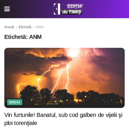
Acasă
Etichetă
ANM
Etichetă:
ANM
MEDIU
Vin furtunile! Banatul, sub cod galben de vijelii şi
ploi torenţiale