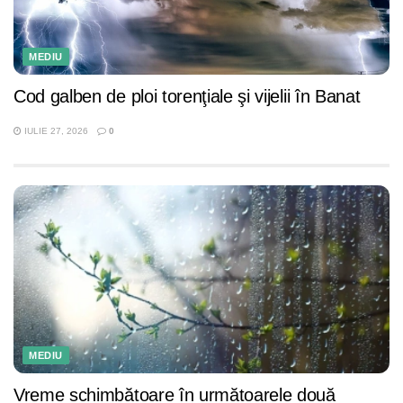
MEDIU
Cod galben de ploi torenţiale şi vijelii în Banat
IULIE 27, 2026
0
MEDIU
Vreme schimbătoare în următoarele două