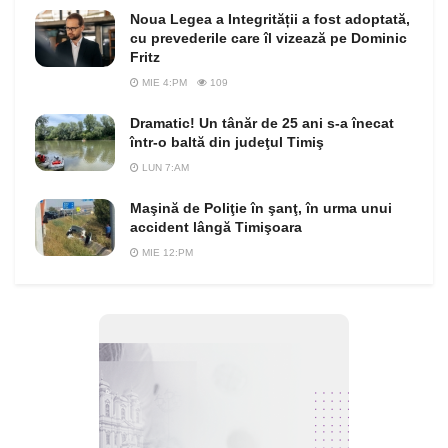
Noua Legea a Integrității a fost adoptată,
cu prevederile care îl vizează pe Dominic
Fritz
MIE 4:PM
109
Dramatic! Un tânăr de 25 ani s-a înecat
într-o baltă din judeţul Timiş
LUN 7:AM
Maşină de Poliţie în şanţ, în urma unui
accident lângă Timişoara
MIE 12:PM