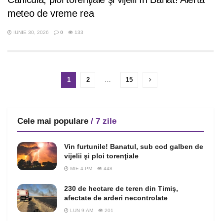
meteo de vreme rea
IUNIE 30, 2026
0
133
1
2
…
15
Cele mai populare
/ 7 zile
Vin furtunile! Banatul, sub cod galben de
vijelii şi ploi torenţiale
MIE 4:PM
448
230 de hectare de teren din Timiş,
afectate de arderi necontrolate
LUN 9:AM
201