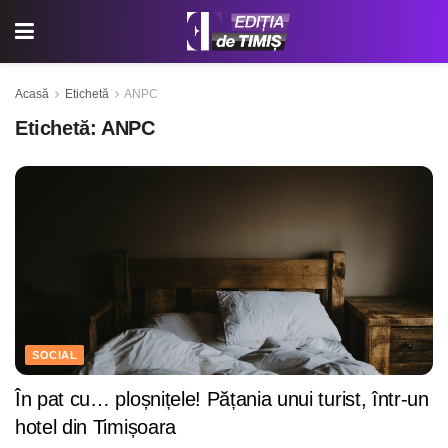
Acasă
Etichetă
ANPC
Etichetă:
ANPC
SOCIAL
În pat cu… ploșnițele! Pățania unui turist, într-un
hotel din Timișoara