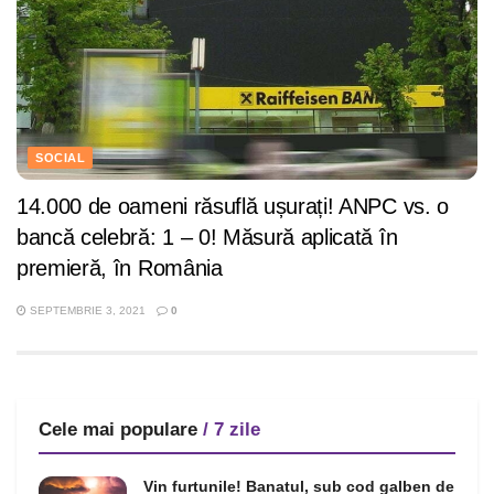
SOCIAL
14.000 de oameni răsuflă ușurați! ANPC vs. o
bancă celebră: 1 – 0! Măsură aplicată în
premieră, în România
SEPTEMBRIE 3, 2021
0
Cele mai populare
/ 7 zile
Vin furtunile! Banatul, sub cod galben de