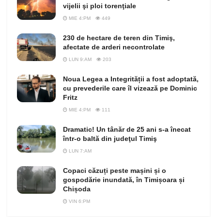
vijelii şi ploi torenţiale
MIE 4:PM
449
230 de hectare de teren din Timiş,
afectate de arderi necontrolate
LUN 9:AM
203
Noua Legea a Integrității a fost adoptată,
cu prevederile care îl vizează pe Dominic
Fritz
MIE 4:PM
111
Dramatic! Un tânăr de 25 ani s-a înecat
într-o baltă din judeţul Timiş
LUN 7:AM
Copaci căzuți peste mașini și o
gospodărie inundată, în Timișoara și
Chișoda
VIN 6:PM