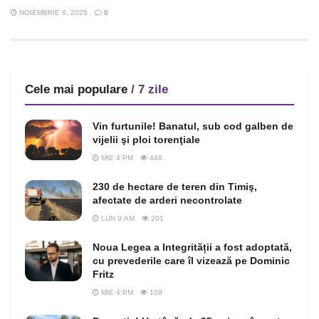
NOIEMBRIE 6, 2025
0
Cele mai populare
/ 7 zile
Vin furtunile! Banatul, sub cod galben de
vijelii şi ploi torenţiale
MIE 4:PM
448
230 de hectare de teren din Timiş,
afectate de arderi necontrolate
LUN 9:AM
201
Noua Legea a Integrității a fost adoptată,
cu prevederile care îl vizează pe Dominic
Fritz
MIE 4:PM
109