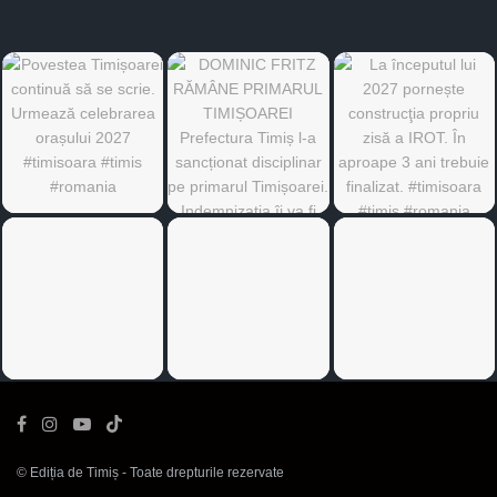
©
Ediția de Timiș
- Toate drepturile rezervate