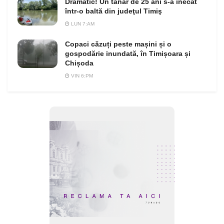
Dramatic! Un tânăr de 25 ani s-a înecat
într-o baltă din judeţul Timiş
LUN 7:AM
Copaci căzuți peste mașini și o
gospodărie inundată, în Timișoara și
Chișoda
VIN 6:PM