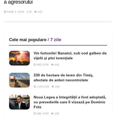
a agresorului
IUNIE 3, 2026
0
105
Cele mai populare
/ 7 zile
Vin furtunile! Banatul, sub cod galben de
vijelii şi ploi torenţiale
MIE 4:PM
448
230 de hectare de teren din Timiş,
afectate de arderi necontrolate
LUN 9:AM
198
Noua Legea a Integrității a fost adoptată,
cu prevederile care îl vizează pe Dominic
Fritz
MIE 4:PM
108