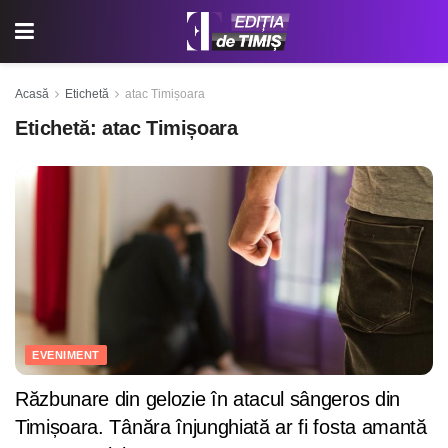
Acasă
Etichetă
atac Timișoara
Etichetă:
atac Timișoara
EVENIMENT
Răzbunare din gelozie în atacul sângeros din
Timișoara. Tânăra înjunghiată ar fi fosta amantă