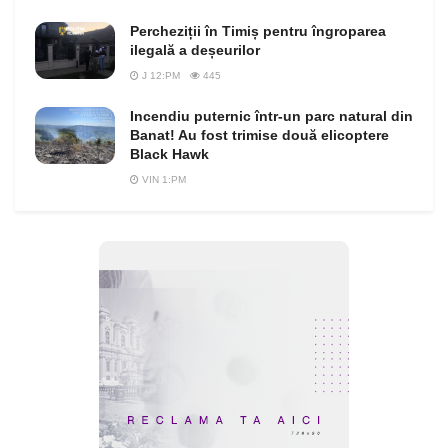
Percheziții în Timiș pentru îngroparea
ilegală a deșeurilor
J 12:PM
445
Incendiu puternic într-un parc natural din
Banat! Au fost trimise două elicoptere
Black Hawk
VIN 1:PM