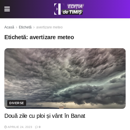
Acasă
Etichetă
avertizare meteo
Etichetă:
avertizare meteo
DIVERSE
Două zile cu ploi și vânt în Banat
APRILIE 24, 2023
0