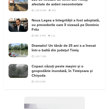
afectate de arderi necontrolate
LUN 9:AM
201
Noua Legea a Integrității a fost adoptată,
cu prevederile care îl vizează pe Dominic
Fritz
MIE 4:PM
111
Dramatic! Un tânăr de 25 ani s-a înecat
într-o baltă din judeţul Timiş
LUN 7:AM
Copaci căzuți peste mașini și o
gospodărie inundată, în Timișoara și
Chișoda
VIN 6:PM