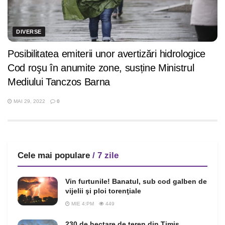
DIVERSE
Posibilitatea emiterii unor avertizări hidrologice
Cod roşu în anumite zone, susține Ministrul
Mediului Tanczos Barna
MAI 29, 2022
0
Cele mai populare
/ 7 zile
Vin furtunile! Banatul, sub cod galben de
vijelii şi ploi torenţiale
MIE 4:PM
449
230 de hectare de teren din Timiş,