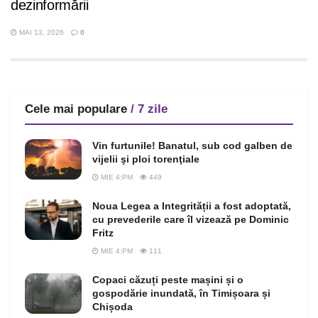
dezinformării
MAI 13, 2026
0
Cele mai populare
/ 7 zile
Vin furtunile! Banatul, sub cod galben de
vijelii şi ploi torenţiale
MIE 4:PM
449
Noua Legea a Integrității a fost adoptată,
cu prevederile care îl vizează pe Dominic
Fritz
MIE 4:PM
111
Copaci căzuți peste mașini și o
gospodărie inundată, în Timișoara și
Chișoda