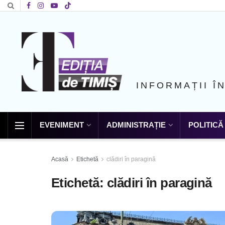
INFORMAȚII Î
EVENIMENT
ADMINISTRAȚIE
POLITICĂ
Acasă
Etichetă
clădiri în paragină
Etichetă:
clădiri în paragină