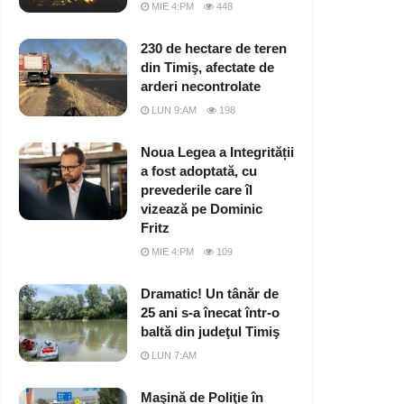
MIE 4:PM
448
230 de hectare de teren
din Timiş, afectate de
arderi necontrolate
LUN 9:AM
198
Noua Legea a Integrității
a fost adoptată, cu
prevederile care îl
vizează pe Dominic
Fritz
MIE 4:PM
109
Dramatic! Un tânăr de
25 ani s-a înecat într-o
baltă din judeţul Timiş
LUN 7:AM
Maşină de Poliţie în