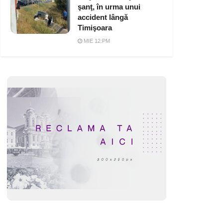
şanţ, în urma unui
accident lângă
Timişoara
MIE 12:PM