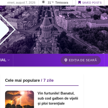
vineri, august 7, 2026
31
Timisoara
°C
SAVED POSTS
IAL
EDIȚIA DE SEARĂ
Cele mai populare
/ 7 zile
Vin furtunile! Banatul,
sub cod galben de vijelii
şi ploi torenţiale