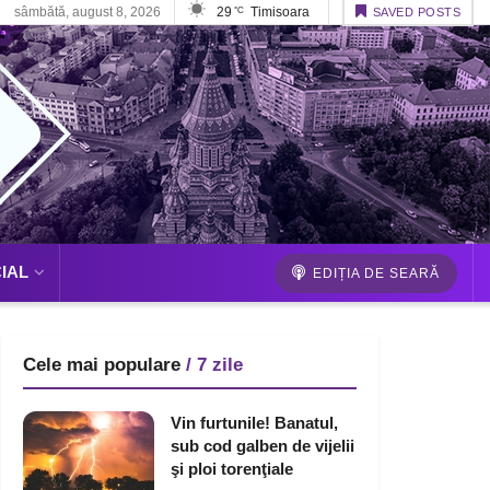
sâmbătă, august 8, 2026
29
Timisoara
°C
SAVED POSTS
IAL
EDIȚIA DE SEARĂ
Cele mai populare
/ 7 zile
Vin furtunile! Banatul,
sub cod galben de vijelii
şi ploi torenţiale