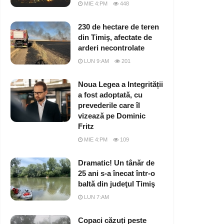
MIE 4:PM
448
230 de hectare de teren
din Timiş, afectate de
arderi necontrolate
LUN 9:AM
201
Noua Legea a Integrității
a fost adoptată, cu
prevederile care îl
vizează pe Dominic
Fritz
MIE 4:PM
109
Dramatic! Un tânăr de
25 ani s-a înecat într-o
baltă din judeţul Timiş
LUN 7:AM
Copaci căzuți peste