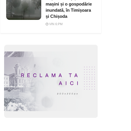
mașini și o gospodărie
inundată, în Timișoara
și Chișoda
VIN 6:PM