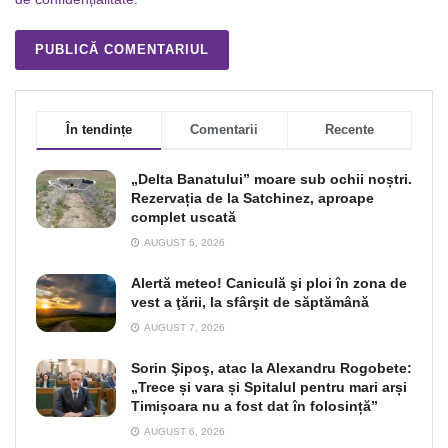
În tendințe
Comentarii
Recente
„Delta Banatului” moare sub ochii noștri.
Rezervația de la Satchinez, aproape
complet uscată
AUGUST 6, 2026
Alertă meteo! Caniculă şi ploi în zona de
vest a ţării, la sfârşit de săptămână
AUGUST 7, 2026
Sorin Şipoş, atac la Alexandru Rogobete:
„Trece și vara și Spitalul pentru mari arși
Timișoara nu a fost dat în folosință”
AUGUST 6, 2026