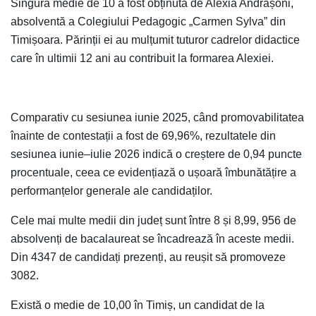
Singura medie de 10 a fost obținută de Alexia Andrașoni,
absolventă a Colegiului Pedagogic „Carmen Sylva” din
Timișoara. Părinții ei au mulțumit tuturor cadrelor didactice
care în ultimii 12 ani au contribuit la formarea Alexiei.
Comparativ cu sesiunea iunie 2025, când promovabilitatea
înainte de contestații a fost de 69,96%, rezultatele din
sesiunea iunie–iulie 2026 indică o creștere de 0,94 puncte
procentuale, ceea ce evidențiază o ușoară îmbunătățire a
performanțelor generale ale candidaților.
Cele mai multe medii din județ sunt între 8 și 8,99, 956 de
absolvenți de bacalaureat se încadrează în aceste medii.
Din 4347 de candidați prezenți, au reușit să promoveze
3082.
Există o medie de 10,00 în Timiș, un candidat de la