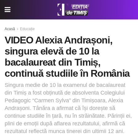
Acasă
Educație
VIDEO Alexia Andrașoni,
singura elevă de 10 la
bacalaureat din Timiș,
continuă studiile în România
Singura medie de 10 la examenul de bacalaureat
din Timiș a fost obținută de absolventa Colegiului
Pedagogic “Carmen Sylva” din Timișoara, Alexia
Andrașoni. Tânăra a afirmat că își dorește să
continue studiile în țară, nu în străinătate. Părinții ei,
plini de emoții după aflarea rezultatului, afirmă că
rezultatul reflectă munca tinerei din ultimii 12 ani.