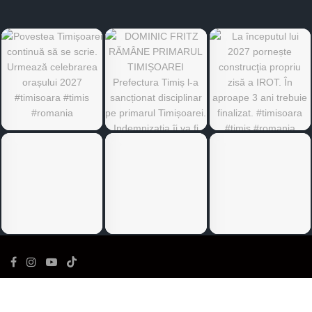
©
Ediția de Timiș
- Toate drepturile rezervate