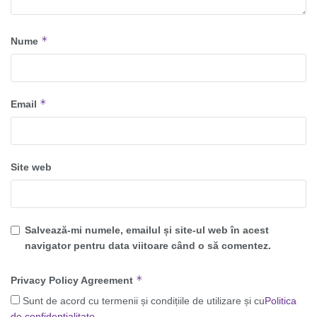
*
Nume
*
Email
Site web
Salvează-mi numele, emailul și site-ul web în acest
navigator pentru data viitoare când o să comentez.
*
Privacy Policy Agreement
Sunt de acord cu termenii și condițiile de utilizare și cu
Politica
de confidențialitate
.