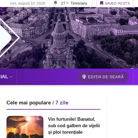
luni, august 10, 2026
27
Timisoara
°C
SAVED POSTS
IAL
EDIȚIA DE SEARĂ
Cele mai populare
/ 7 zile
Vin furtunile! Banatul,
sub cod galben de vijelii
şi ploi torenţiale