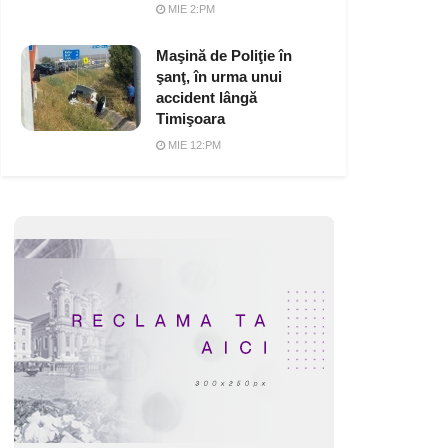
MIE 2:PM
Maşină de Poliţie în
şanţ, în urma unui
accident lângă
Timişoara
MIE 12:PM