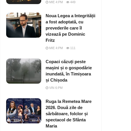
MIE 4:PM
449
Noua Legea a Integrității
a fost adoptată, cu
prevederile care îl
vizează pe Dominic
Fritz
MIE 4:PM
111
Copaci căzuți peste
mașini și o gospodărie
inundată, în Timișoara
și Chișoda
VIN 6:PM
Ruga la Remetea Mare
2026. Două zile de
sărbătoare, folclor și
spectacol de Sfânta
Maria