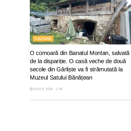
CULTURĂ
O comoară din Banatul Montan, salvată
de la dispariție. O casă veche de două
secole din Gârliște va fi strămutată la
Muzeul Satului Bănățean
IULIE 9, 2026
0