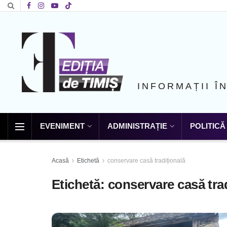
INFORMAȚII Î
EVENIMENT
ADMINISTRAȚIE
POLITICĂ
Acasă
Etichetă
conservare casă tradițională
Etichetă:
conservare casă tra