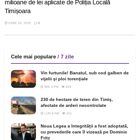
milioane de lei aplicate de Poliția Locală
Timișoara
IUNIE 26, 2026
0
Cele mai populare
/ 7 zile
Vin furtunile! Banatul, sub cod galben de
vijelii şi ploi torenţiale
MIE 4:PM
449
230 de hectare de teren din Timiş,
afectate de arderi necontrolate
LUN 9:AM
201
Noua Legea a Integrității a fost adoptată,
cu prevederile care îl vizează pe Dominic
Fritz