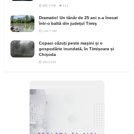
MIE 4:PM
111
Dramatic! Un tânăr de 25 ani s-a înecat
într-o baltă din judeţul Timiş
LUN 7:AM
Copaci căzuți peste mașini și o
gospodărie inundată, în Timișoara și
Chișoda
VIN 6:PM