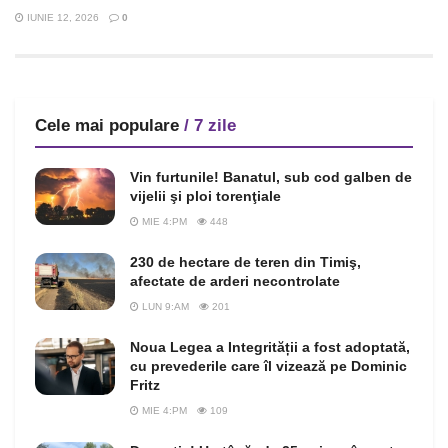
IUNIE 12, 2026
0
Cele mai populare
/ 7 zile
Vin furtunile! Banatul, sub cod galben de
vijelii şi ploi torenţiale
MIE 4:PM
448
230 de hectare de teren din Timiş,
afectate de arderi necontrolate
LUN 9:AM
201
Noua Legea a Integrității a fost adoptată,
cu prevederile care îl vizează pe Dominic
Fritz
MIE 4:PM
109