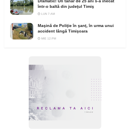
Dramatic! Un tânăr de 25 ani s-a înecat
într-o baltă din judeţul Timiş
LUN 7:AM
Maşină de Poliţie în şanţ, în urma unui
accident lângă Timişoara
MIE 12:PM