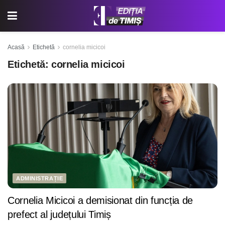
Acasă
Etichetă
cornelia micicoi
Etichetă:
cornelia micicoi
ADMINISTRAȚIE
Cornelia Micicoi a demisionat din funcția de
prefect al județului Timiș