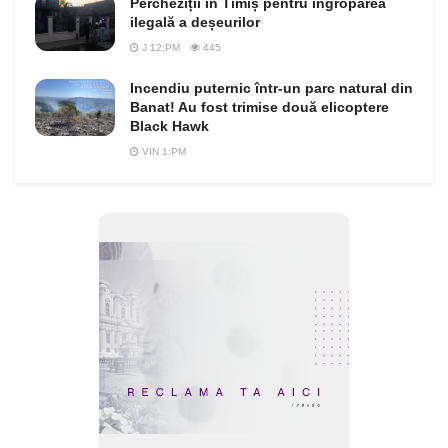
Percheziții în Timiș pentru îngroparea
ilegală a deșeurilor
J 12:PM
445
Incendiu puternic într-un parc natural din
Banat! Au fost trimise două elicoptere
Black Hawk
VIN 1:PM