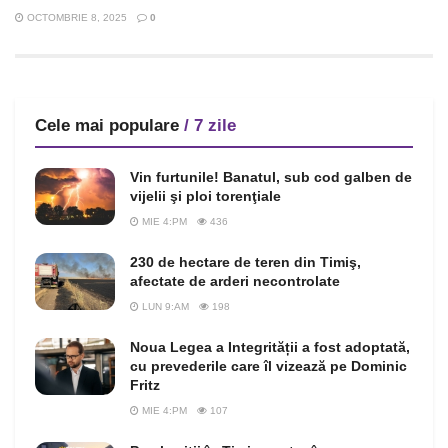
OCTOMBRIE 8, 2025
0
Cele mai populare
/ 7 zile
Vin furtunile! Banatul, sub cod galben de
vijelii şi ploi torenţiale
MIE 4:PM
436
230 de hectare de teren din Timiş,
afectate de arderi necontrolate
LUN 9:AM
198
Noua Legea a Integrității a fost adoptată,
cu prevederile care îl vizează pe Dominic
Fritz
MIE 4:PM
107