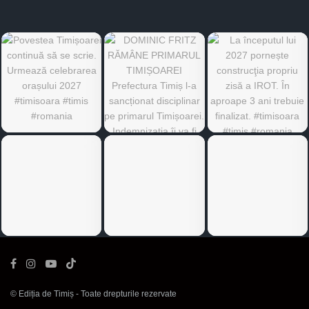
©
Ediția de Timiș
- Toate drepturile rezervate