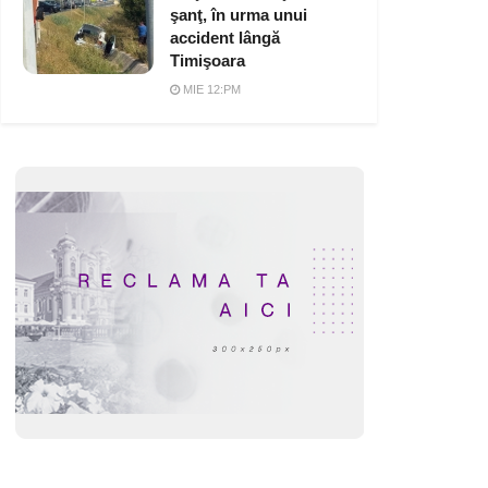
şanţ, în urma unui
accident lângă
Timişoara
MIE 12:PM