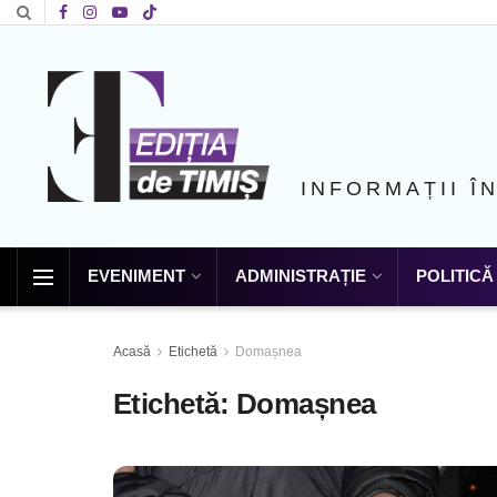
INFORMAȚII Î
EVENIMENT
ADMINISTRAȚIE
POLITICĂ
Acasă
Etichetă
Domașnea
Etichetă:
Domașnea