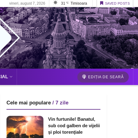
vineri, august 7, 2026
31
Timisoara
°C
SAVED POSTS
IAL
EDIȚIA DE SEARĂ
Cele mai populare
/ 7 zile
Vin furtunile! Banatul,
sub cod galben de vijelii
şi ploi torenţiale