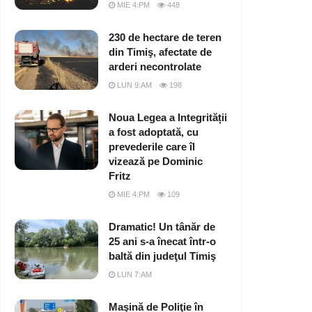
MIE 4:PM
448
230 de hectare de teren
din Timiş, afectate de
arderi necontrolate
LUN 9:AM
198
Noua Legea a Integrității
a fost adoptată, cu
prevederile care îl
vizează pe Dominic
Fritz
MIE 4:PM
109
Dramatic! Un tânăr de
25 ani s-a înecat într-o
baltă din judeţul Timiş
LUN 7:AM
Maşină de Poliţie în