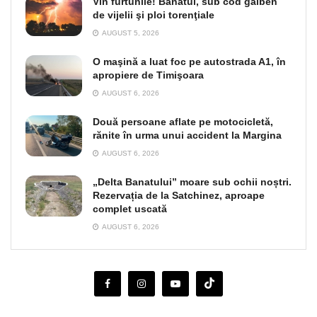
Vin furtunile! Banatul, sub cod galben
de vijelii şi ploi torenţiale
AUGUST 5, 2026
O maşină a luat foc pe autostrada A1, în
apropiere de Timişoara
AUGUST 6, 2026
Două persoane aflate pe motocicletă,
rănite în urma unui accident la Margina
AUGUST 6, 2026
„Delta Banatului” moare sub ochii noștri.
Rezervația de la Satchinez, aproape
complet uscată
AUGUST 6, 2026