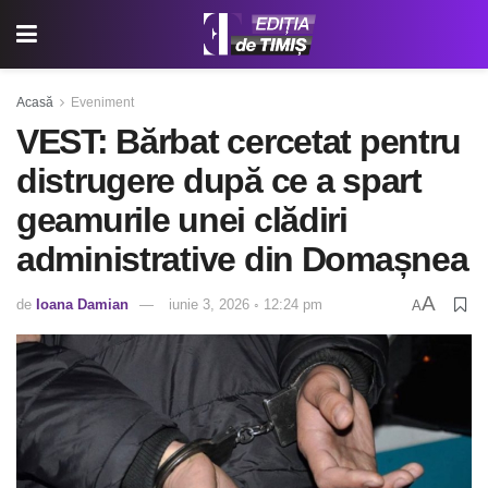
Acasă
Eveniment
VEST: Bărbat cercetat pentru
distrugere după ce a spart
geamurile unei clădiri
administrative din Domașnea
A
de
Ioana Damian
iunie 3, 2026 ◦ 12:24 pm
A