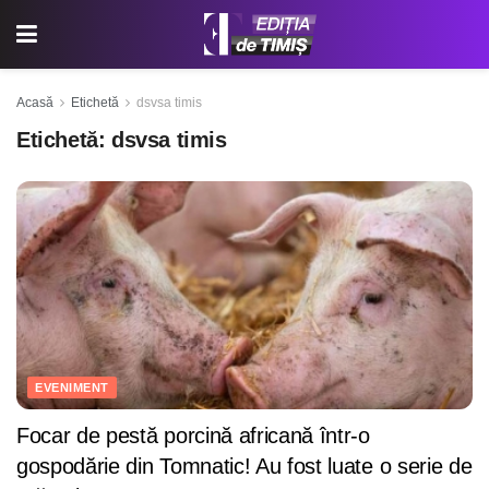
Acasă
Etichetă
dsvsa timis
Etichetă:
dsvsa timis
EVENIMENT
Focar de pestă porcină africană într-o
gospodărie din Tomnatic! Au fost luate o serie de