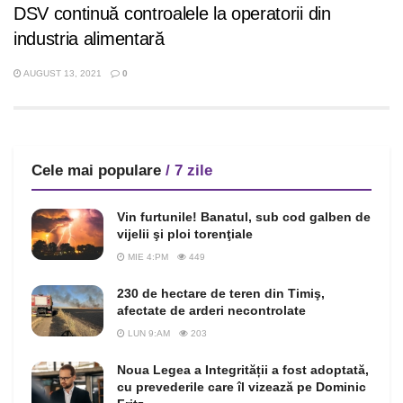
DSV continuă controalele la operatorii din
industria alimentară
AUGUST 13, 2021
0
Cele mai populare
/ 7 zile
Vin furtunile! Banatul, sub cod galben de
vijelii şi ploi torenţiale
MIE 4:PM
449
230 de hectare de teren din Timiş,
afectate de arderi necontrolate
LUN 9:AM
203
Noua Legea a Integrității a fost adoptată,
cu prevederile care îl vizează pe Dominic