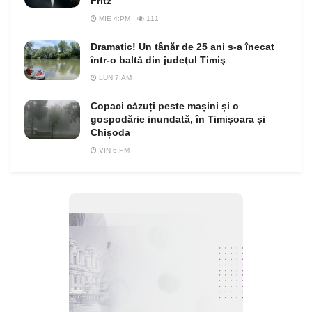
Fritz
MIE 4:PM
111
Dramatic! Un tânăr de 25 ani s-a înecat
într-o baltă din judeţul Timiş
LUN 7:AM
Copaci căzuți peste mașini și o
gospodărie inundată, în Timișoara și
Chișoda
VIN 6:PM