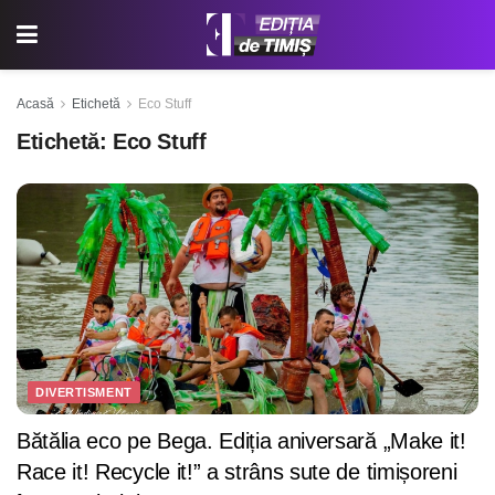
Acasă
Etichetă
Eco Stuff
Etichetă:
Eco Stuff
DIVERTISMENT
Bătălia eco pe Bega. Ediția aniversară „Make it!
Race it! Recycle it!” a strâns sute de timișoreni