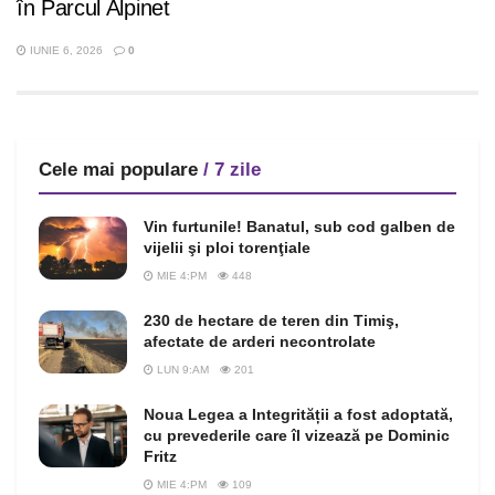
în Parcul Alpinet
IUNIE 6, 2026
0
Cele mai populare
/ 7 zile
Vin furtunile! Banatul, sub cod galben de
vijelii şi ploi torenţiale
MIE 4:PM
448
230 de hectare de teren din Timiş,
afectate de arderi necontrolate
LUN 9:AM
201
Noua Legea a Integrității a fost adoptată,
cu prevederile care îl vizează pe Dominic
Fritz
MIE 4:PM
109