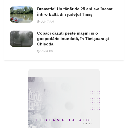
Dramatic! Un tânăr de 25 ani s-a înecat
într-o baltă din judeţul Timiş
LUN 7:AM
Copaci căzuți peste mașini și o
gospodărie inundată, în Timișoara și
Chișoda
VIN 6:PM