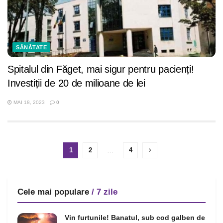
SĂNĂTATE
Spitalul din Făget, mai sigur pentru pacienți!
Investiții de 20 de milioane de lei
MAI 18, 2023
0
1
2
…
4
Cele mai populare
/ 7 zile
Vin furtunile! Banatul, sub cod galben de