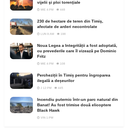
vijelii şi ploi torenţiale
MIE 4:PM
448
230 de hectare de teren din Timiş,
afectate de arderi necontrolate
LUN 9:AM
198
Noua Legea a Integrității a fost adoptată,
cu prevederile care îl vizează pe Dominic
Fritz
MIE 4:PM
108
Percheziții în Timiș pentru îngroparea
ilegală a deșeurilor
J 12:PM
445
Incendiu puternic într-un parc natural din
Banat! Au fost trimise două elicoptere
Black Hawk
VIN 1:PM