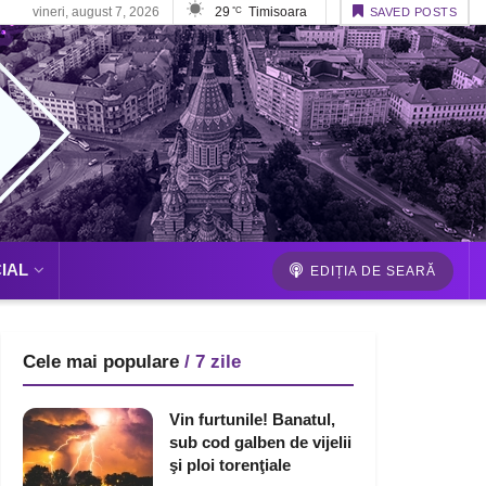
vineri, august 7, 2026
29
Timisoara
°C
SAVED POSTS
IAL
EDIȚIA DE SEARĂ
Cele mai populare
/ 7 zile
Vin furtunile! Banatul,
sub cod galben de vijelii
şi ploi torenţiale