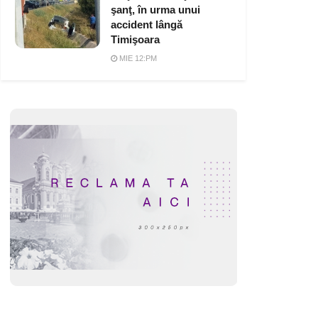
şanţ, în urma unui
accident lângă
Timişoara
MIE 12:PM