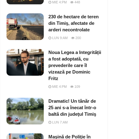
MIE 4:PM
448
230 de hectare de teren
din Timiş, afectate de
arderi necontrolate
LUN 9:AM
200
Noua Legea a Integrității
a fost adoptată, cu
prevederile care îl
vizează pe Dominic
Fritz
MIE 4:PM
109
Dramatic! Un tânăr de
25 ani s-a înecat într-o
baltă din judeţul Timiş
LUN 7:AM
Maşină de Poliţie în