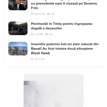
cu prevederile care îl vizează pe Dominic
Fritz
MIE 4:PM
108
Percheziții în Timiș pentru îngroparea
ilegală a deșeurilor
J 12:PM
445
Incendiu puternic într-un parc natural din
Banat! Au fost trimise două elicoptere
Black Hawk
VIN 1:PM