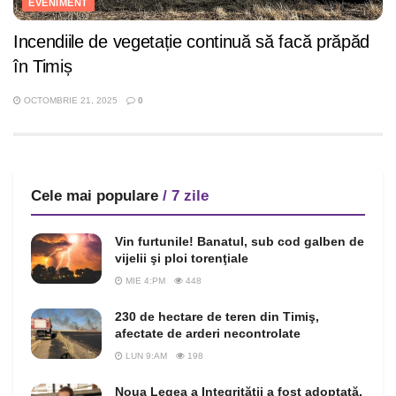
EVENIMENT
Incendiile de vegetație continuă să facă prăpăd
în Timiș
OCTOMBRIE 21, 2025
0
Cele mai populare
/ 7 zile
Vin furtunile! Banatul, sub cod galben de
vijelii şi ploi torenţiale
MIE 4:PM
448
230 de hectare de teren din Timiş,
afectate de arderi necontrolate
LUN 9:AM
198
Noua Legea a Integrității a fost adoptată,