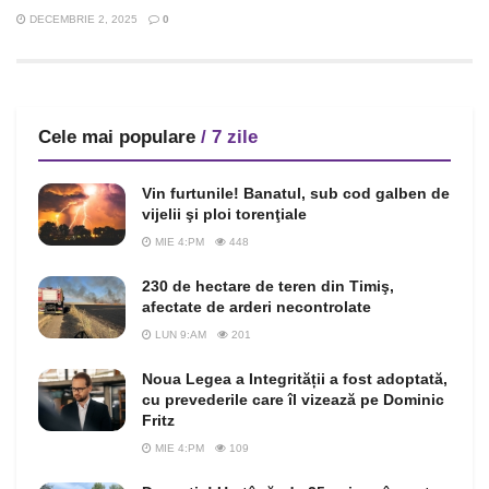
DECEMBRIE 2, 2025
0
Cele mai populare
/ 7 zile
Vin furtunile! Banatul, sub cod galben de
vijelii şi ploi torenţiale
MIE 4:PM
448
230 de hectare de teren din Timiş,
afectate de arderi necontrolate
LUN 9:AM
201
Noua Legea a Integrității a fost adoptată,
cu prevederile care îl vizează pe Dominic
Fritz
MIE 4:PM
109