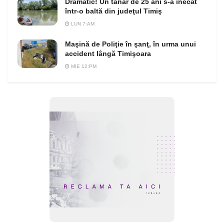
Dramatic! Un tânăr de 25 ani s-a înecat
într-o baltă din judeţul Timiş
LUN 7:AM
Maşină de Poliţie în şanţ, în urma unui
accident lângă Timişoara
MIE 12:PM