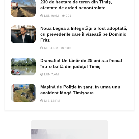
230 de hectare de teren din Timiş,
afectate de arderi necontrolate
LUN 9:AM
201
Noua Legea a Integrității a fost adoptată,
cu prevederile care îl vizează pe Dominic
Fritz
MIE 4:PM
109
Dramatic! Un tânăr de 25 ani s-a înecat
într-o baltă din judeţul Timiş
LUN 7:AM
Maşină de Poliţie în şanţ, în urma unui
accident lângă Timişoara
MIE 12:PM