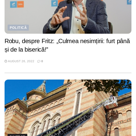
POLITICĂ
Robu, despre Fritz: „Culmea nesimțirii: furt până
și de la biserică!”
AUGUST 26, 2022
0