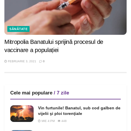
SĂNĂTATE
Mitropolia Banatului sprijină procesul de
vaccinare a populației
FEBRUARIE 3, 2021
0
Cele mai populare
/ 7 zile
Vin furtunile! Banatul, sub cod galben de
vijelii şi ploi torenţiale
MIE 4:PM
448