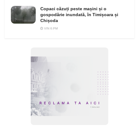
Copaci căzuți peste mașini și o
gospodărie inundată, în Timișoara și
Chișoda
VIN 6:PM