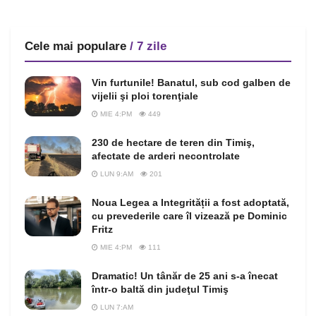
Cele mai populare
/ 7 zile
Vin furtunile! Banatul, sub cod galben de
vijelii şi ploi torenţiale
MIE 4:PM
449
230 de hectare de teren din Timiş,
afectate de arderi necontrolate
LUN 9:AM
201
Noua Legea a Integrității a fost adoptată,
cu prevederile care îl vizează pe Dominic
Fritz
MIE 4:PM
111
Dramatic! Un tânăr de 25 ani s-a înecat
într-o baltă din judeţul Timiş
LUN 7:AM