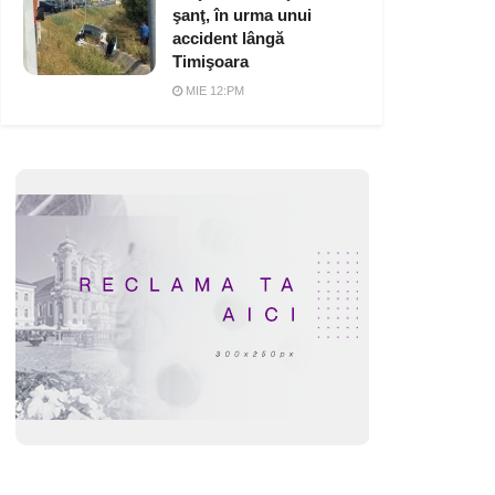
şanţ, în urma unui
accident lângă
Timişoara
MIE 12:PM