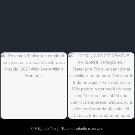
©
Ediția de Timiș
- Toate drepturile rezervate