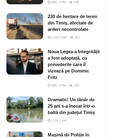
MIE 4:PM
448
230 de hectare de teren
din Timiş, afectate de
arderi necontrolate
LUN 9:AM
201
Noua Legea a Integrității
a fost adoptată, cu
prevederile care îl
vizează pe Dominic
Fritz
MIE 4:PM
109
Dramatic! Un tânăr de
25 ani s-a înecat într-o
baltă din judeţul Timiş
LUN 7:AM
Maşină de Poliţie în