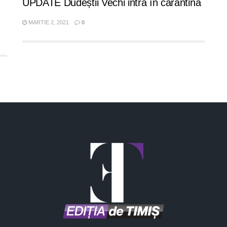
UPDATE Dudeștii Vechi intră în carantină
MARTIE 2, 2021
0