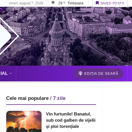
vineri, august 7, 2026
29
Timisoara
°C
SAVED POSTS
IAL
EDIȚIA DE SEARĂ
Cele mai populare
/ 7 zile
Vin furtunile! Banatul,
sub cod galben de vijelii
şi ploi torenţiale