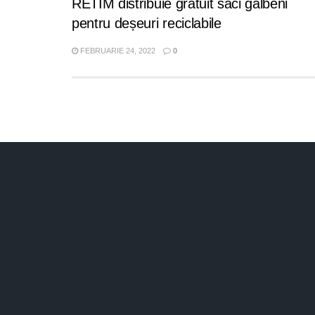
RETIM distribuie gratuit saci galbeni
pentru deșeuri reciclabile
FEBRUARIE 24, 2022
0