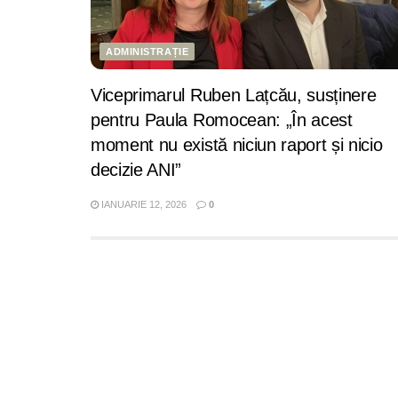
ADMINISTRAȚIE
Viceprimarul Ruben Lațcău, susținere
pentru Paula Romocean: „În acest
moment nu există niciun raport și nicio
decizie ANI”
IANUARIE 12, 2026
0