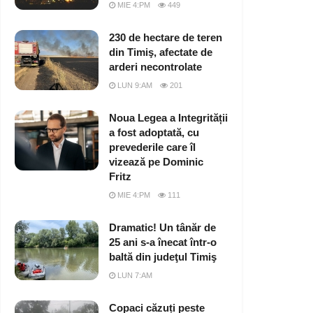
MIE 4:PM
449
230 de hectare de teren
din Timiş, afectate de
arderi necontrolate
LUN 9:AM
201
Noua Legea a Integrității
a fost adoptată, cu
prevederile care îl
vizează pe Dominic
Fritz
MIE 4:PM
111
Dramatic! Un tânăr de
25 ani s-a înecat într-o
baltă din judeţul Timiş
LUN 7:AM
Copaci căzuți peste