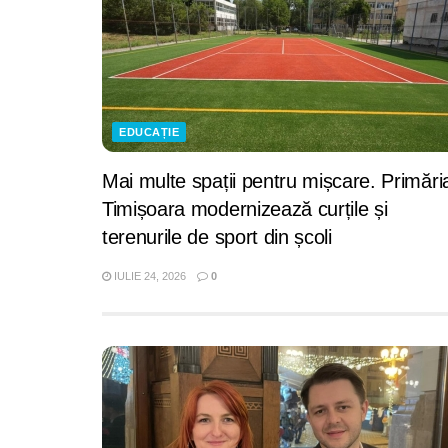
EDUCAȚIE
Mai multe spații pentru mișcare. Primări
Timișoara modernizează curțile și
terenurile de sport din școli
IULIE 24, 2026
0