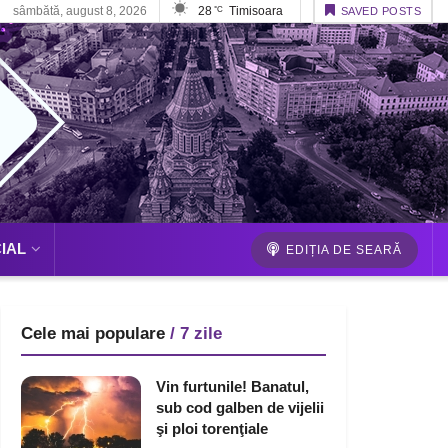
sâmbătă, august 8, 2026
28
Timisoara
°C
SAVED POSTS
IAL
EDIȚIA DE SEARĂ
Cele mai populare
/ 7 zile
Vin furtunile! Banatul,
sub cod galben de vijelii
şi ploi torenţiale