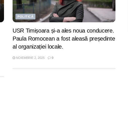
POLITICĂ
USR Timișoara și-a ales noua conducere.
Paula Romocean a fost aleasă președinte
al organizației locale.
NOIEMBRIE 2, 2025
0