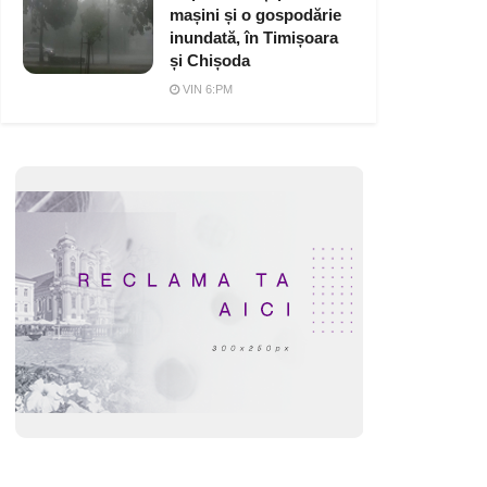
mașini și o gospodărie
inundată, în Timișoara
și Chișoda
VIN 6:PM