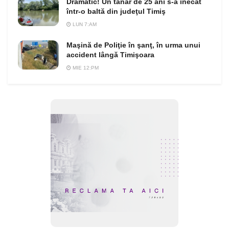
Dramatic! Un tânăr de 25 ani s-a înecat
într-o baltă din judeţul Timiş
LUN 7:AM
Maşină de Poliţie în şanţ, în urma unui
accident lângă Timişoara
MIE 12:PM