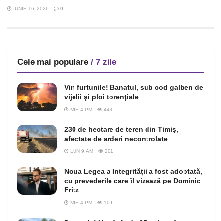
IUNIE 16, 2026
0
Cele mai populare
/ 7 zile
Vin furtunile! Banatul, sub cod galben de
vijelii şi ploi torenţiale
MIE 4:PM
448
230 de hectare de teren din Timiş,
afectate de arderi necontrolate
LUN 9:AM
201
Noua Legea a Integrității a fost adoptată,
cu prevederile care îl vizează pe Dominic
Fritz
MIE 4:PM
109